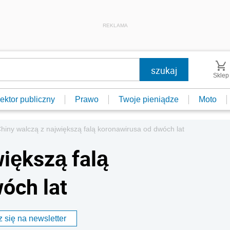
REKLAMA
Sklep
ektor publiczny
Prawo
Twoje pieniądze
Moto
hiny walczą z największą falą koronawirusa od dwóch lat
większą falą
óch lat
 się na newsletter