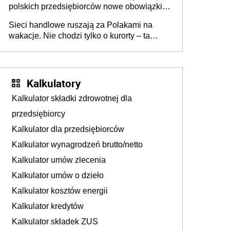
polskich przedsiębiorców nowe obowiązki w
zakresie opakowań
Sieci handlowe ruszają za Polakami na
wakacje. Nie chodzi tylko o kurorty – ta
walka o portfele klientów dzieje się także
tam, gdzie wielu spędzi urlop po cichu
Kalkulatory
Kalkulator składki zdrowotnej dla
przedsiębiorcy
Kalkulator dla przedsiębiorców
Kalkulator wynagrodzeń brutto/netto
Kalkulator umów zlecenia
Kalkulator umów o dzieło
Kalkulator kosztów energii
Kalkulator kredytów
Kalkulator składek ZUS