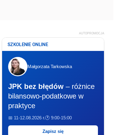
AUTOPROMOCJA
SZKOLENIE ONLINE
Małgorzata Tarkowska
JPK bez błędów
– różnice
bilansowo-podatkowe w
praktyce
📅 11-12.08.2026 r.
🕐 9:00-15:00
Zapisz się