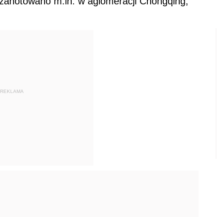
zanotowano m.in. w aglomeracji Chongqing,
REKLAMA