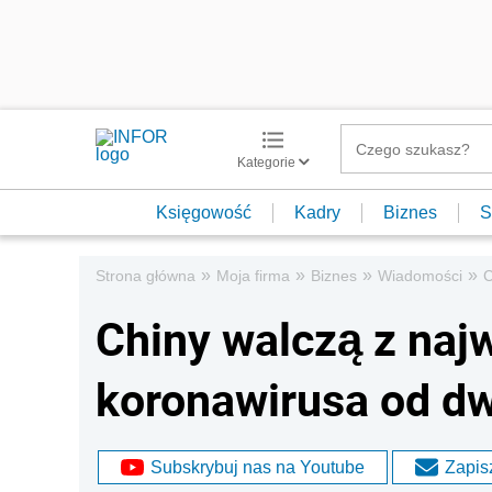
Kategorie
Księgowość
Kadry
Biznes
S
»
»
»
»
Strona główna
Moja firma
Biznes
Wiadomości
C
Chiny walczą z naj
koronawirusa od dw
Subskrybuj nas na Youtube
Zapisz