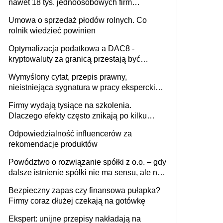
nawet 18 tys. jednoosobowych firm
miesięcznie
Umowa o sprzedaż płodów rolnych. Co
rolnik wiedzieć powinien
Optymalizacja podatkowa a DAC8 -
kryptowaluty za granicą przestają być
niewidoczne. I co dalej?
Wymyślony cytat, przepis prawny,
nieistniejąca sygnatura w pracy eksperckiej -
sam zakup ChatGPT to nie wdrożenie AI w
Firmy wydają tysiące na szkolenia.
firmie
Dlaczego efekty często znikają po kilku
tygodniach?
Odpowiedzialność influencerów za
rekomendacje produktów
Powództwo o rozwiązanie spółki z o.o. – gdy
dalsze istnienie spółki nie ma sensu, ale nie
wszyscy wspólnicy są tego zdania
Bezpieczny zapas czy finansowa pułapka?
Firmy coraz dłużej czekają na gotówkę
Ekspert: unijne przepisy nakładają na