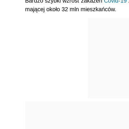
Bardzo szybki wzrost zakażeń
Covid-19
mającej około 32 mln mieszkańców.