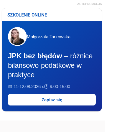
AUTOPROMOCJA
SZKOLENIE ONLINE
Małgorzata Tarkowska
JPK bez błędów
– różnice
bilansowo-podatkowe w
praktyce
📅 11-12.08.2026 r.
🕐 9:00-15:00
Zapisz się