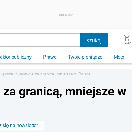
REKLAMA
Sklep
ektor publiczny
Prawo
Twoje pieniądze
Moto
iększe inwestycje za granicą, mniejsze w Polsce
 za granicą, mniejsze w
 się na newsletter