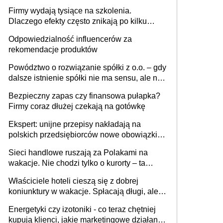
sam zakup ChatGPT to nie wdrożenie AI w
Firmy wydają tysiące na szkolenia.
firmie
Dlaczego efekty często znikają po kilku
tygodniach?
Odpowiedzialność influencerów za
rekomendacje produktów
Powództwo o rozwiązanie spółki z o.o. – gdy
dalsze istnienie spółki nie ma sensu, ale nie
wszyscy wspólnicy są tego zdania
Bezpieczny zapas czy finansowa pułapka?
Firmy coraz dłużej czekają na gotówkę
Ekspert: unijne przepisy nakładają na
polskich przedsiębiorców nowe obowiązki w
zakresie opakowań
Sieci handlowe ruszają za Polakami na
wakacje. Nie chodzi tylko o kurorty – ta
walka o portfele klientów dzieje się także
Właściciele hoteli cieszą się z dobrej
tam, gdzie wielu spędzi urlop po cichu
koniunktury w wakacje. Spłacają długi, ale
już martwią się, co będzie jesienią
Energetyki czy izotoniki - co teraz chętniej
kupują klienci, jakie marketingowe działania