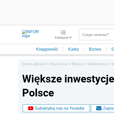
Kategorie
Księgowość
Kadry
Biznes
S
»
»
»
»
Strona główna
Moja firma
Biznes
Wiadomości
W
Większe inwestycje
Polsce
Subskrybuj nas na Youtube
Zapisz