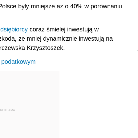
Polsce były mniejsze aż o 40% w porównaniu
dsiębiorcy
coraz śmielej inwestują w
zkoda, że mniej dynamicznie inwestują na
arczewska Krzysztoszek.
ju podatkowym
REKLAMA