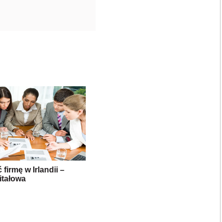
 firmę w Irlandii –
itałowa