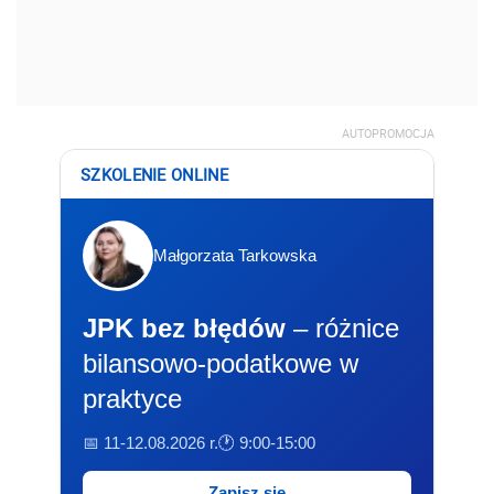
AUTOPROMOCJA
SZKOLENIE ONLINE
Małgorzata Tarkowska
JPK bez błędów
– różnice
bilansowo-podatkowe w
praktyce
📅 11-12.08.2026 r.
🕐 9:00-15:00
Zapisz się