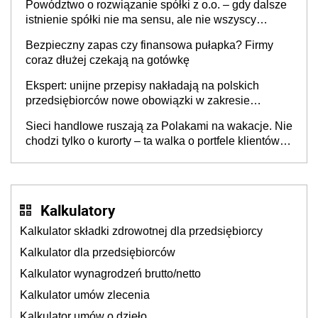
Powództwo o rozwiązanie spółki z o.o. – gdy dalsze
istnienie spółki nie ma sensu, ale nie wszyscy
wspólnicy są tego zdania
Bezpieczny zapas czy finansowa pułapka? Firmy
coraz dłużej czekają na gotówkę
Ekspert: unijne przepisy nakładają na polskich
przedsiębiorców nowe obowiązki w zakresie
opakowań
Sieci handlowe ruszają za Polakami na wakacje. Nie
chodzi tylko o kurorty – ta walka o portfele klientów
dzieje się także tam, gdzie wielu spędzi urlop po
cichu
Kalkulatory
Kalkulator składki zdrowotnej dla przedsiębiorcy
Kalkulator dla przedsiębiorców
Kalkulator wynagrodzeń brutto/netto
Kalkulator umów zlecenia
Kalkulator umów o dzieło