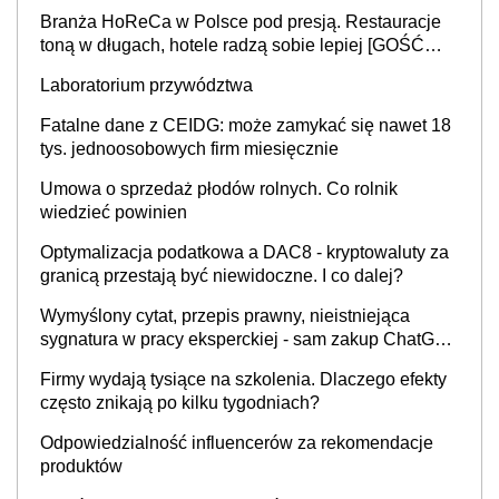
Branża HoReCa w Polsce pod presją. Restauracje
toną w długach, hotele radzą sobie lepiej [GOŚĆ
INFOR.PL]
Laboratorium przywództwa
Fatalne dane z CEIDG: może zamykać się nawet 18
tys. jednoosobowych firm miesięcznie
Umowa o sprzedaż płodów rolnych. Co rolnik
wiedzieć powinien
Optymalizacja podatkowa a DAC8 - kryptowaluty za
granicą przestają być niewidoczne. I co dalej?
Wymyślony cytat, przepis prawny, nieistniejąca
sygnatura w pracy eksperckiej - sam zakup ChatGPT
to nie wdrożenie AI w firmie
Firmy wydają tysiące na szkolenia. Dlaczego efekty
często znikają po kilku tygodniach?
Odpowiedzialność influencerów za rekomendacje
produktów