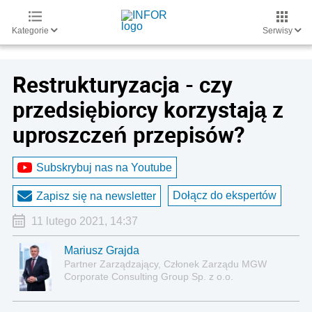
Kategorie
Serwisy
Restrukturyzacja - czy
przedsiębiorcy korzystają z
uproszczeń przepisów?
Subskrybuj nas na Youtube
Dołącz do ekspertów
Zapisz się na newsletter
11 lutego 2021, 14:37
Mariusz Grajda
Partner Zarządzający, Członek Zarządu MGW
Corporate Consulting Group Sp. z o.o.