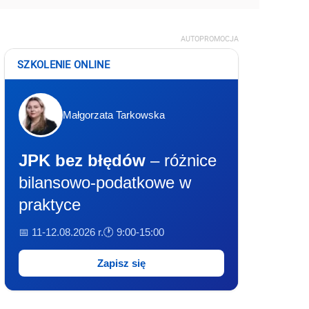
AUTOPROMOCJA
SZKOLENIE ONLINE
Małgorzata Tarkowska
JPK bez błędów
– różnice
bilansowo-podatkowe w
praktyce
📅 11-12.08.2026 r.
🕐 9:00-15:00
Zapisz się