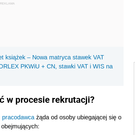
REKLAMA
iet książek – Nowa matryca stawek VAT
FORLEX PKWiU + CN, stawki VAT i WIS na
 w procesie rekrutacji?
,
pracodawca
żąda od osoby ubiegającej się o
obejmujących: