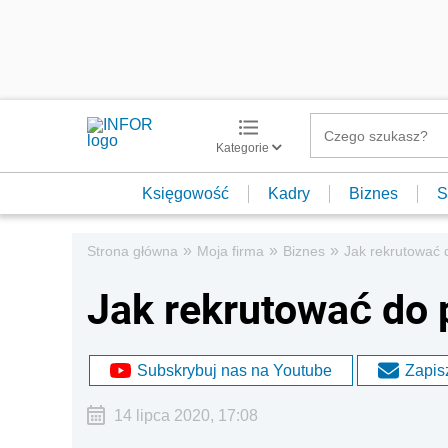
Kategorie
Księgowość
Kadry
Biznes
S
»
»
»
Strona główna
Moja firma
Biznes
Jak rekrutować 
Jak rekrutować do 
Subskrybuj nas na Youtube
Zapisz
14 lipca 2020, 17:08