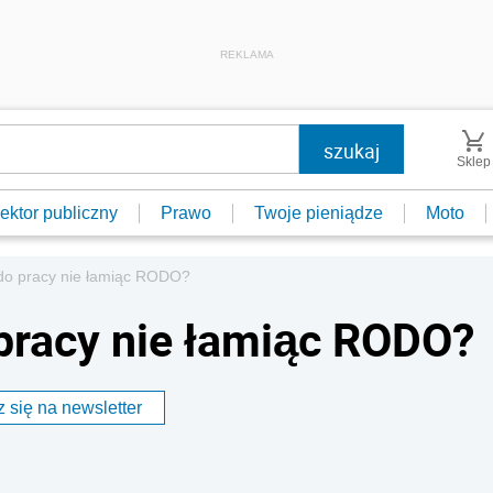
REKLAMA
Sklep
ektor publiczny
Prawo
Twoje pieniądze
Moto
do pracy nie łamiąc RODO?
pracy nie łamiąc RODO?
 się na newsletter