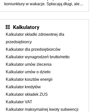
tam, gdzie wielu spędzi urlop po cichu
koniunktury w wakacje. Spłacają długi, ale
już martwią się, co będzie jesienią
Kalkulatory
Kalkulator składki zdrowotnej dla
przedsiębiorcy
Kalkulator dla przedsiębiorców
Kalkulator wynagrodzeń brutto/netto
Kalkulator umów zlecenia
Kalkulator umów o dzieło
Kalkulator kosztów energii
Kalkulator kredytów
Kalkulator składek ZUS
Kalkulator VAT
Kalkulator maksymalnej kwoty subwencji