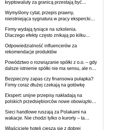
kryptowaluty za granicą przestają być
niewidoczne. I co dalej?
Wymyślony cytat, przepis prawny,
nieistniejąca sygnatura w pracy eksperckiej -
sam zakup ChatGPT to nie wdrożenie AI w
Firmy wydają tysiące na szkolenia.
firmie
Dlaczego efekty często znikają po kilku
tygodniach?
Odpowiedzialność influencerów za
rekomendacje produktów
Powództwo o rozwiązanie spółki z o.o. – gdy
dalsze istnienie spółki nie ma sensu, ale nie
wszyscy wspólnicy są tego zdania
Bezpieczny zapas czy finansowa pułapka?
Firmy coraz dłużej czekają na gotówkę
Ekspert: unijne przepisy nakładają na
polskich przedsiębiorców nowe obowiązki w
zakresie opakowań
Sieci handlowe ruszają za Polakami na
wakacje. Nie chodzi tylko o kurorty – ta
walka o portfele klientów dzieje się także
Właściciele hoteli cieszą się z dobrej