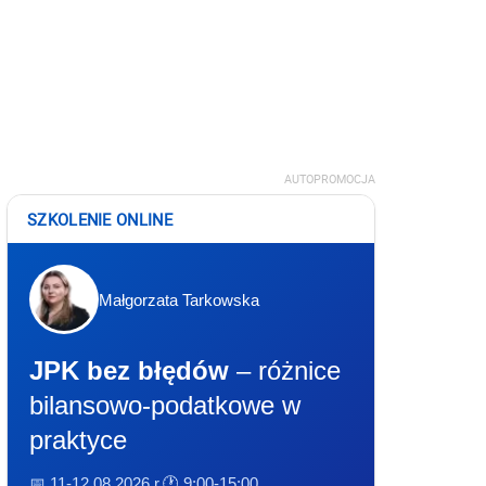
AUTOPROMOCJA
SZKOLENIE ONLINE
Małgorzata Tarkowska
JPK bez błędów
– różnice
bilansowo-podatkowe w
praktyce
📅 11-12.08.2026 r.
🕐 9:00-15:00