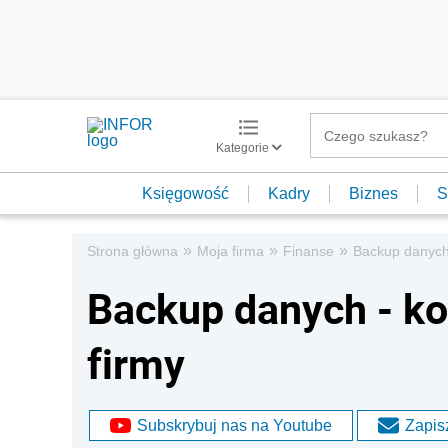
Kategorie
Księgowość
Kadry
Biznes
S
»
»
»
Strona główna
Moja firma
Finanse
Backup danych 
Backup danych - k
firmy
Subskrybuj nas na Youtube
Zapisz