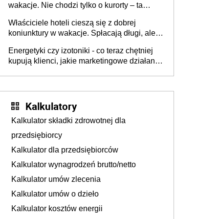
wakacje. Nie chodzi tylko o kurorty – ta
walka o portfele klientów dzieje się także
Właściciele hoteli cieszą się z dobrej
tam, gdzie wielu spędzi urlop po cichu
koniunktury w wakacje. Spłacają długi, ale
już martwią się, co będzie jesienią
Energetyki czy izotoniki - co teraz chętniej
kupują klienci, jakie marketingowe działania
podejmują sklepy
Kalkulatory
Kalkulator składki zdrowotnej dla
przedsiębiorcy
Kalkulator dla przedsiębiorców
Kalkulator wynagrodzeń brutto/netto
Kalkulator umów zlecenia
Kalkulator umów o dzieło
Kalkulator kosztów energii