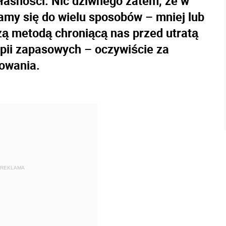
własności. Nic dziwnego zatem, że w
kamy się do wielu sposobów – mniej lub
zą metodą chroniącą nas przed utratą
ii zapasowych – oczywiście za
owania.
REKLAMA