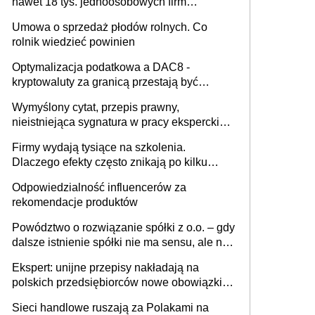
nawet 18 tys. jednoosobowych firm
miesięcznie
Umowa o sprzedaż płodów rolnych. Co
rolnik wiedzieć powinien
Optymalizacja podatkowa a DAC8 -
kryptowaluty za granicą przestają być
niewidoczne. I co dalej?
Wymyślony cytat, przepis prawny,
nieistniejąca sygnatura w pracy eksperckiej -
sam zakup ChatGPT to nie wdrożenie AI w
Firmy wydają tysiące na szkolenia.
firmie
Dlaczego efekty często znikają po kilku
tygodniach?
Odpowiedzialność influencerów za
rekomendacje produktów
Powództwo o rozwiązanie spółki z o.o. – gdy
dalsze istnienie spółki nie ma sensu, ale nie
wszyscy wspólnicy są tego zdania
Ekspert: unijne przepisy nakładają na
polskich przedsiębiorców nowe obowiązki w
zakresie opakowań
Sieci handlowe ruszają za Polakami na