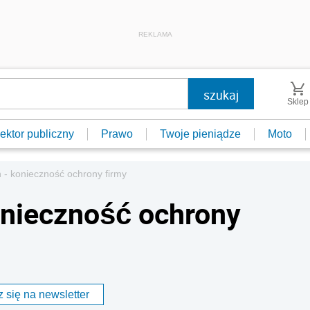
REKLAMA
Sklep
ektor publiczny
Prawo
Twoje pieniądze
Moto
- konieczność ochrony firmy
onieczność ochrony
 się na newsletter