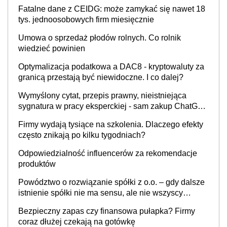
Fatalne dane z CEIDG: może zamykać się nawet 18
tys. jednoosobowych firm miesięcznie
Umowa o sprzedaż płodów rolnych. Co rolnik
wiedzieć powinien
Optymalizacja podatkowa a DAC8 - kryptowaluty za
granicą przestają być niewidoczne. I co dalej?
Wymyślony cytat, przepis prawny, nieistniejąca
sygnatura w pracy eksperckiej - sam zakup ChatGPT
to nie wdrożenie AI w firmie
Firmy wydają tysiące na szkolenia. Dlaczego efekty
często znikają po kilku tygodniach?
Odpowiedzialność influencerów za rekomendacje
produktów
Powództwo o rozwiązanie spółki z o.o. – gdy dalsze
istnienie spółki nie ma sensu, ale nie wszyscy
wspólnicy są tego zdania
Bezpieczny zapas czy finansowa pułapka? Firmy
coraz dłużej czekają na gotówkę