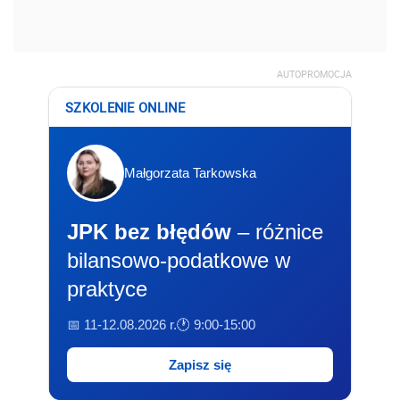
AUTOPROMOCJA
SZKOLENIE ONLINE
Małgorzata Tarkowska
JPK bez błędów
– różnice
bilansowo-podatkowe w
praktyce
📅 11-12.08.2026 r.
🕐 9:00-15:00
Zapisz się