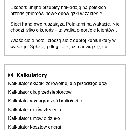
Ekspert: unijne przepisy nakładają na polskich
przedsiębiorców nowe obowiązki w zakresie
opakowań
Sieci handlowe ruszają za Polakami na wakacje. Nie
chodzi tylko o kurorty – ta walka o portfele klientów
dzieje się także tam, gdzie wielu spędzi urlop po
Właściciele hoteli cieszą się z dobrej koniunktury w
cichu
wakacje. Spłacają długi, ale już martwią się, co
będzie jesienią
Kalkulatory
Kalkulator składki zdrowotnej dla przedsiębiorcy
Kalkulator dla przedsiębiorców
Kalkulator wynagrodzeń brutto/netto
Kalkulator umów zlecenia
Kalkulator umów o dzieło
Kalkulator kosztów energii