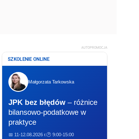
AUTOPROMOCJA
SZKOLENIE ONLINE
Małgorzata Tarkowska
JPK bez błędów
– różnice
bilansowo-podatkowe w
praktyce
📅 11-12.08.2026 r.
🕐 9:00-15:00