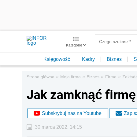
Kategorie
Księgowość
Kadry
Biznes
S
»
»
»
»
Strona główna
Moja firma
Biznes
Firma
Zakład
Jak zamknąć firmę
Subskrybuj nas na Youtube
Zapisz
30 marca 2022, 14:15