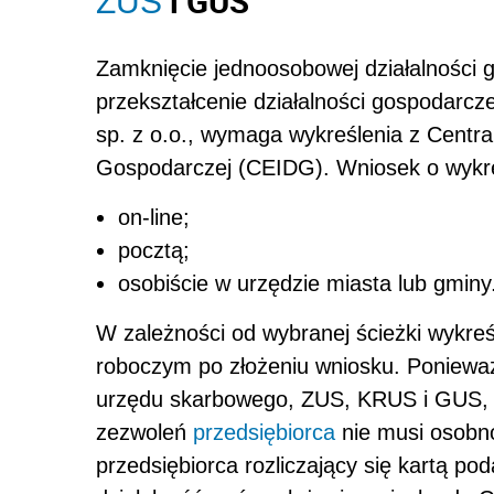
i GUS
ZUS
Zamknięcie jednoosobowej działalności 
przekształcenie działalności gospodarcz
sp. z o.o., wymaga wykreślenia z Centraln
Gospodarczej (CEIDG). Wniosek o wykre
on-line;
pocztą;
osobiście w urzędzie miasta lub gminy
W zależności od wybranej ścieżki wykreś
roboczym po złożeniu wniosku. Ponieważ
urzędu skarbowego, ZUS, KRUS i GUS, a 
zezwoleń
przedsiębiorca
nie musi osobno
przedsiębiorca rozliczający się kartą po