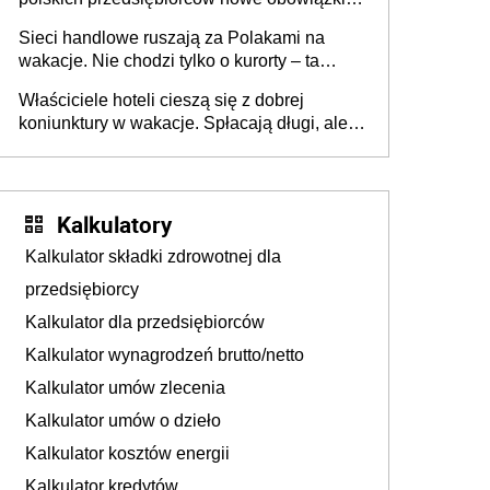
zakresie opakowań
Sieci handlowe ruszają za Polakami na
wakacje. Nie chodzi tylko o kurorty – ta
walka o portfele klientów dzieje się także
Właściciele hoteli cieszą się z dobrej
tam, gdzie wielu spędzi urlop po cichu
koniunktury w wakacje. Spłacają długi, ale
już martwią się, co będzie jesienią
Kalkulatory
Kalkulator składki zdrowotnej dla
przedsiębiorcy
Kalkulator dla przedsiębiorców
Kalkulator wynagrodzeń brutto/netto
Kalkulator umów zlecenia
Kalkulator umów o dzieło
Kalkulator kosztów energii
Kalkulator kredytów