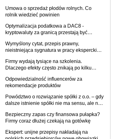
miesięcznie
Umowa o sprzedaż płodów rolnych. Co
rolnik wiedzieć powinien
Optymalizacja podatkowa a DAC8 -
kryptowaluty za granicą przestają być
niewidoczne. I co dalej?
Wymyślony cytat, przepis prawny,
nieistniejąca sygnatura w pracy eksperckiej -
sam zakup ChatGPT to nie wdrożenie AI w
Firmy wydają tysiące na szkolenia.
firmie
Dlaczego efekty często znikają po kilku
tygodniach?
Odpowiedzialność influencerów za
rekomendacje produktów
Powództwo o rozwiązanie spółki z o.o. – gdy
dalsze istnienie spółki nie ma sensu, ale nie
wszyscy wspólnicy są tego zdania
Bezpieczny zapas czy finansowa pułapka?
Firmy coraz dłużej czekają na gotówkę
Ekspert: unijne przepisy nakładają na
polskich przedsiębiorców nowe obowiązki w