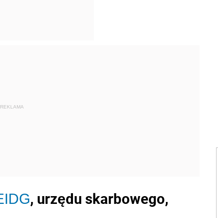
REKLAMA
, urzędu skarbowego,
EIDG