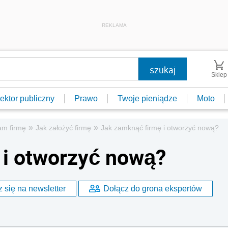
REKLAMA
Sklep
ektor publiczny
Prawo
Twoje pieniądze
Moto
»
»
am firmę
Jak założyć firmę
Jak zamknąć firmę i otworzyć nową?
 i otworzyć nową?
 się na newsletter
Dołącz do grona ekspertów