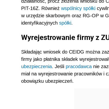
działalność, prócz złożenia wniosku do
PIT-16Z. Również
wspólnicy
spółki
cywil
w urzędzie skarbowym oraz RG-OP w GU
identyfikacyjnych
spółki
.
Wyrejestrowanie firmy z Z
Składając wniosek do CEIDG można zaz
firmy jako płatnika składek wyrejestrowa
ubezpieczenia
. Jeśli
pracodawca
nie zaz
miał na wyrejestrowanie pracowników i c
obowiązku ubezpieczeń.