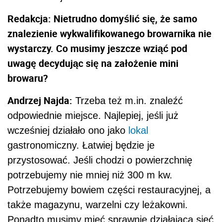
gastronomiczny. Łatwiej będzie je
przystosować. Jeśli chodzi o powierzchnię
potrzebujemy nie mniej niż 300 m kw.
Potrzebujemy bowiem części restauracyjnej, a
także magazynu, warzelni czy leżakowni.
Ponadto musimy mieć sprawnie działającą sieć
kanalizacyjną i elektryczną, taką która
udźwignie cały proces produkcji, a także
uchroni
środowisko
przed jakimikolwiek
zanieczyszczeniami. A jeśli chodzi o samą
lokalizację, browar nie może być
skonfliktowany nie tylko z naturą, ale też z
sąsiadami.
Redakcja: Mamy pomysł, wybraną lokalizację i