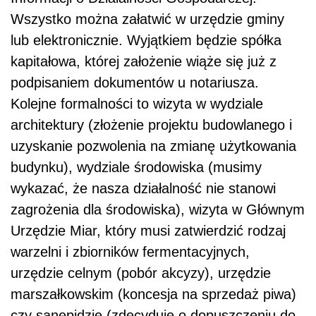
zagrożenia dla środowiska), wizyta w Głównym
Urzędzie Miar, który musi zatwierdzić rodzaj
warzelni i zbiorników fermentacyjnych,
urzędzie celnym (pobór akcyzy), urzędzie
marszałkowskim (koncesja na sprzedaż piwa)
czy sanepidzie (zdecyduje o dopuszczeniu do
użytku pomieszczeń w browarze).
Redakcja: Ile to wszystko będzie nas
kosztowało?
Andrzej Najda:
Musimy liczyć się z tym, że
inwestycja nie będzie kosztowała nas mniej niż
milion złotych. Popularne są
browary
restauracyjne o pojemności 1200 hl i warzelni
10 hl
, których założenie, wraz z niezbędnymi