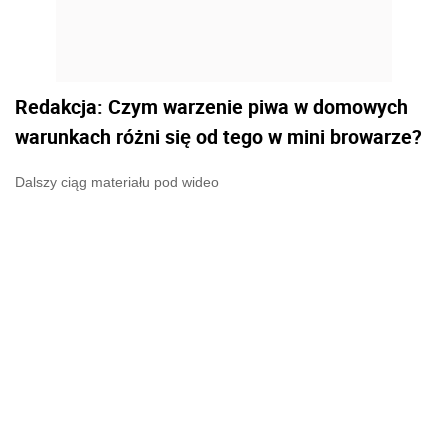
Andrzej Najda:
Sam proces jest bardzo
podobny i nie należy do skomplikowanych. Na
początku przygotowujemy zacier i oddzielamy
pozostałości nierozpuszczonego słodu od
reszty syropu. Następnie przychodzi kolej
warzenia i chmielenia, a po dodaniu drożdży
rozpoczyna się proces fermentacji. By
wyprodukować piwo dla własnego użytku w
domu, wystarczy zestaw, który zakupimy już