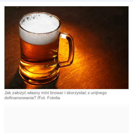
samorządów gminnych. Funduszami unijnymi
zajmuje się od 2002 roku. Według ogólnopolskiego
dwumiesięcznika Fundusze Europejskie, Najda
Consulting zajmuje wysokie miejsca w rankingu
najskuteczniejszych firm doradczych w Polsce.
Jak założyć własny mini browar i skorzystać z unijnego
dofinansowania? /Fot. Fotolia