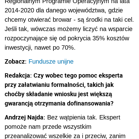
przy załatwianiu formalności, takich jak
choćby składanie wniosku jest większą
gwarancją otrzymania dofinansowania?
Andrzej Najda:
Bez wątpienia tak. Ekspert
pomoże nam przede wszystkim
przeanalizować wszelkie za i przeciw, zanim
podejmiemy decyzję o zainwestowaniu w
biznes. Wyjaśni wszelkie kwestie, których z
pewnością wcześniej nie braliśmy pod uwagę i
oceni nasze szanse w biznesie. Kolejnym i
najważniejszym krokiem jest złożenie wniosku.
Wystarczy kilka nieścisłości w jego
wypełnieniu, aby został odrzucony. Specjalista
który na co dzień jest w temacie i wypełnił setki
podobnych dokumentów, wie jak to zrobić, aby