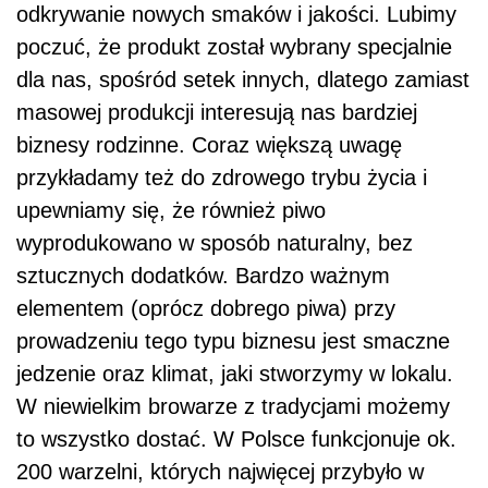
elementem (oprócz dobrego piwa) przy
prowadzeniu tego typu biznesu jest smaczne
jedzenie oraz klimat, jaki stworzymy w lokalu.
W niewielkim browarze z tradycjami możemy
to wszystko dostać. W Polsce funkcjonuje ok.
200 warzelni, których najwięcej przybyło w
ostatnich 3 latach. Jeżeli dobrze wszystko
poprowadzimy, będzie to opłacalny biznes,
który przyniesie miesięcznie nawet 150 tys. zł
czystego zysku.
Polecamy:
Kodeks pracy 2019 -
komentarz