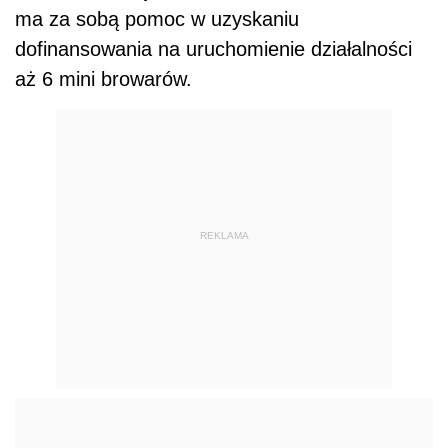
ma za sobą pomoc w uzyskaniu
dofinansowania na uruchomienie działalności
aż 6 mini browarów.
REKLAMA
Redakcja: Czy uważa Pan, że w Polsce opłaca
się założyć mini browar?