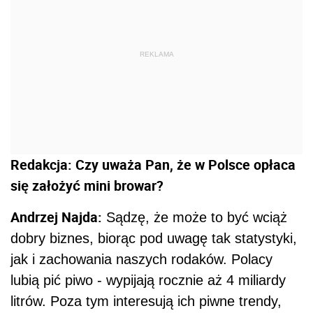
Andrzej Najda:
Sądzę, że może to być wciąż
dobry biznes, biorąc pod uwagę tak statystyki,
jak i zachowania naszych rodaków. Polacy
lubią pić piwo - wypijają rocznie aż 4 miliardy
litrów. Poza tym interesują ich piwne trendy,
odkrywanie nowych smaków i jakości. Lubimy
poczuć, że produkt został wybrany specjalnie
dla nas, spośród setek innych, dlatego zamiast
masowej produkcji interesują nas bardziej
biznesy rodzinne. Coraz większą uwagę
przykładamy też do zdrowego trybu życia i
upewniamy się, że również piwo
wyprodukowano w sposób naturalny, bez
sztucznych dodatków. Bardzo ważnym