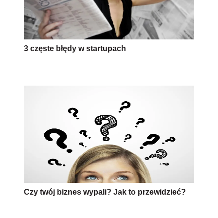
Czy twój biznes wypali? Jak to przewidzieć?
AUTOPROMOCJA
firma
zakładanie działalności
piwo
Wersja do druku
Napisz do nas