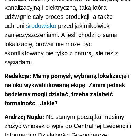
na oku wykwalifikowaną ekipę. Zanim jednak
będziemy mogli działać, trzeba załatwić
formalności. Jakie?
Andrzej Najda:
Na samym początku musimy
złożyć wniosek o wpis do
Centralnej Ewidencji i
Informacji o Działalności Gospodarczej.
Wszystko można załatwić w urzędzie gminy
lub elektronicznie. Wyjątkiem będzie spółka
kapitałowa, której założenie wiąże się już z
podpisaniem dokumentów u notariusza.
Kolejne formalności to wizyta w wydziale
architektury (złożenie projektu budowlanego i
uzyskanie pozwolenia na zmianę użytkowania
budynku), wydziale środowiska (musimy
wykazać, że nasza działalność nie stanowi