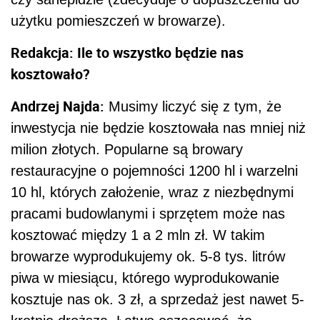
pracami budowlanymi i sprzętem może nas
kosztować między 1 a 2 mln zł. W takim
browarze wyprodukujemy ok. 5-8 tys. litrów
piwa w miesiącu, którego wyprodukowanie
kosztuje nas ok. 3 zł, a sprzedaż jest nawet 5-
krotnie droższa. Łatwo oszacować, że
pieniądze
, jakie wydaliśmy na samą linię
browarniczą zwrócą się w 3 do 5 lat. Do tych
kosztów, należy niestety doliczyć koszt robót
budowlanych w zakresie dostosowania obiektu.
W związku z tym okres zwrotu wydłuży się, ale
wciąż pozostanie atrakcyjny. Warto pamiętać,
że zaoszczędzamy również na akcyzie, która
w ostatnim czasie zmniejszyła się o połowę.