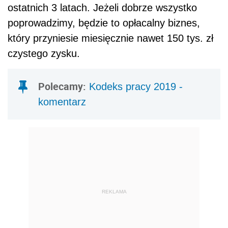
REKLAMA
Redakcja: Czym warzenie piwa w domowych
warunkach różni się od tego w mini browarze?
Dalszy ciąg materiału pod wideo