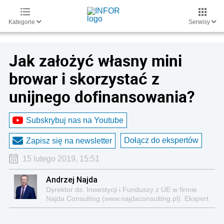
Kategorie
Serwisy
Jak założyć własny mini
browar i skorzystać z
unijnego dofinansowania?
Subskrybuj nas na Youtube
Dołącz do ekspertów
Zapisz się na newsletter
15 lutego 2019, 15:51
Andrzej Najda
Dyrektor ds. Inwestycji i Funduszy z UE w firmie
Najda Consulting (www.najdaconsulting.pl). Ekspert
w dziedzinie funduszy unijnych i dużych projektów
inwestycyjnych dla przedsiębiorstw oraz