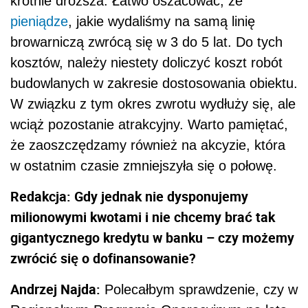
Redakcja: Gdy jednak nie dysponujemy
milionowymi kwotami i nie chcemy brać tak
gigantycznego kredytu w banku – czy możemy
zwrócić się o dofinansowanie?
Andrzej Najda:
Polecałbym sprawdzenie, czy w
Regionalnym Programie Operacyjnym na lata
2014-2020 dla danego województwa, gdzie
chcemy otwierać browar - są środki na taki cel.
Jeśli tak, wówczas możemy liczyć na wsparcie
rozpoczynające się od pokrycia 35% kosztów
inwestycji, nawet po 70
%.
Zobacz:
Fundusze unijne
Redakcja: Czy wobec tego pomoc eksperta