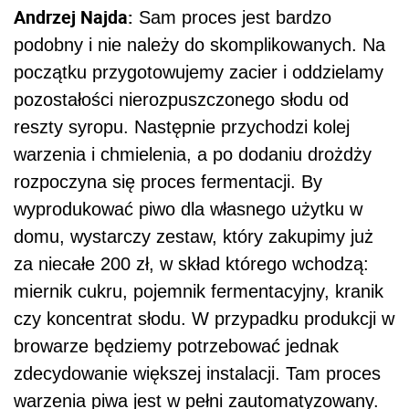
za niecałe 200 zł, w skład którego wchodzą:
miernik cukru, pojemnik fermentacyjny, kranik
czy koncentrat słodu. W przypadku produkcji w
browarze będziemy potrzebować jednak
zdecydowanie większej instalacji. Tam proces
warzenia piwa jest w pełni zautomatyzowany.
Instalowane jest specjalne oprogramowanie, w
których wprowadzane są wybrane receptury
piwa.
Redakcja: Czy wobec tego nad całym
procesem w mini browarze musi czuwać
wykwalifikowana osoba?
Andrzej Najda:
Do warzenia piwa w mini
browarze potrzebny jest przeszkolony