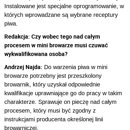
browarnik, który uzyskał odpowiednie
kwalifikacje uprawniające go do pracy w takim
charakterze. Sprawuje on pieczę nad całym
procesem, który musi być zgodny z
instrukcjami producenta określonej linii
browarniczej.
Redakcja: Nietrudno domyślić się, że samo
znalezienie wykwalifikowanego browarnika nie
wystarczy. Co musimy jeszcze wziąć pod
uwagę decydując się na założenie mini
browaru?
Andrzej Najda:
Trzeba też m.in. znaleźć
odpowiednie miejsce. Najlepiej, jeśli już
wcześniej działało ono jako
lokal