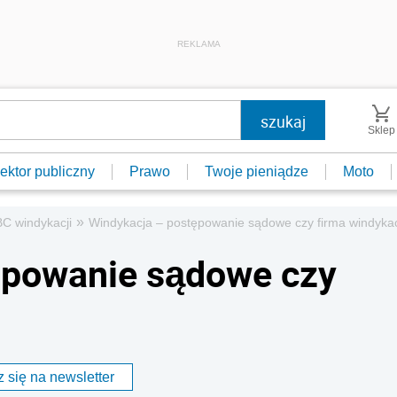
REKLAMA
Sklep
ektor publiczny
Prawo
Twoje pieniądze
Moto
»
C windykacji
Windykacja – postępowanie sądowe czy firma windyka
ępowanie sądowe czy
 się na newsletter