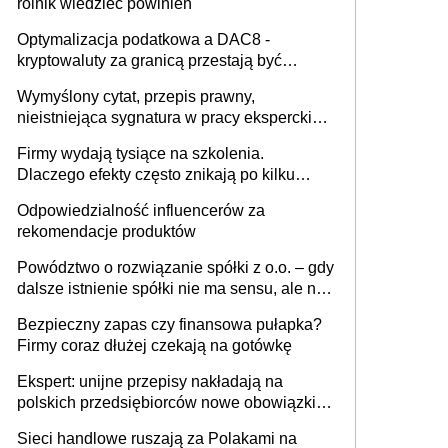
rolnik wiedzieć powinien
Optymalizacja podatkowa a DAC8 -
kryptowaluty za granicą przestają być
niewidoczne. I co dalej?
Wymyślony cytat, przepis prawny,
nieistniejąca sygnatura w pracy eksperckiej -
sam zakup ChatGPT to nie wdrożenie AI w
Firmy wydają tysiące na szkolenia.
firmie
Dlaczego efekty często znikają po kilku
tygodniach?
Odpowiedzialność influencerów za
rekomendacje produktów
Powództwo o rozwiązanie spółki z o.o. – gdy
dalsze istnienie spółki nie ma sensu, ale nie
wszyscy wspólnicy są tego zdania
Bezpieczny zapas czy finansowa pułapka?
Firmy coraz dłużej czekają na gotówkę
Ekspert: unijne przepisy nakładają na
polskich przedsiębiorców nowe obowiązki w
zakresie opakowań
Sieci handlowe ruszają za Polakami na