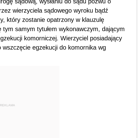
drogę sądową, wysłaniu do sądu pozwu o
przez wierzyciela sądowego wyroku bądź
y, który zostanie opatrzony w klauzulę
się tym samym tytułem wykonawczym, dającym
gzekucji komorniczej. Wierzyciel posiadający
o wszczęcie egzekucji do komornika wg
REKLAMA