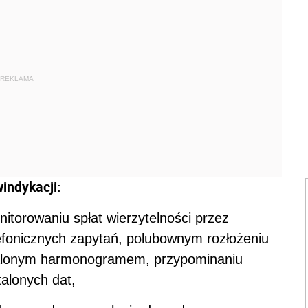
REKLAMA
indykacji:
torowaniu spłat wierzytelności przez
lefonicznych zapytań, polubownym rozłożeniu
ustalonym harmonogramem, przypominaniu
talonych dat,