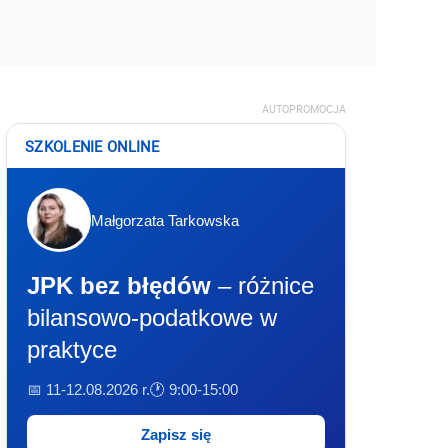
AUTOPROMOCJA
SZKOLENIE ONLINE
Małgorzata Tarkowska
JPK bez błędów
– różnice
bilansowo-podatkowe w
praktyce
📅 11-12.08.2026 r.
🕐 9:00-15:00
Zapisz się