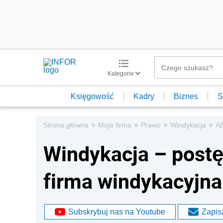
Kategorie
Księgowość
Kadry
Biznes
S
»
»
»
»
Strona główna
Moja firma
Prawo
Windykacja
AB
Windykacja – post
firma windykacyjna
Subskrybuj nas na Youtube
Zapisz