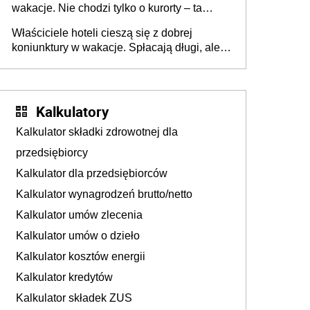
wakacje. Nie chodzi tylko o kurorty – ta
walka o portfele klientów dzieje się także
Właściciele hoteli cieszą się z dobrej
tam, gdzie wielu spędzi urlop po cichu
koniunktury w wakacje. Spłacają długi, ale
już martwią się, co będzie jesienią
Kalkulatory
Kalkulator składki zdrowotnej dla
przedsiębiorcy
Kalkulator dla przedsiębiorców
Kalkulator wynagrodzeń brutto/netto
Kalkulator umów zlecenia
Kalkulator umów o dzieło
Kalkulator kosztów energii
Kalkulator kredytów
Kalkulator składek ZUS