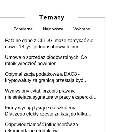
Tematy
Popularne
Najnowsze
Wybrane
Fatalne dane z CEIDG: może zamykać się
nawet 18 tys. jednoosobowych firm
miesięcznie
Umowa o sprzedaż płodów rolnych. Co
rolnik wiedzieć powinien
Optymalizacja podatkowa a DAC8 -
kryptowaluty za granicą przestają być
niewidoczne. I co dalej?
Wymyślony cytat, przepis prawny,
nieistniejąca sygnatura w pracy eksperckiej -
sam zakup ChatGPT to nie wdrożenie AI w
Firmy wydają tysiące na szkolenia.
firmie
Dlaczego efekty często znikają po kilku
tygodniach?
Odpowiedzialność influencerów za
rekomendacje produktów