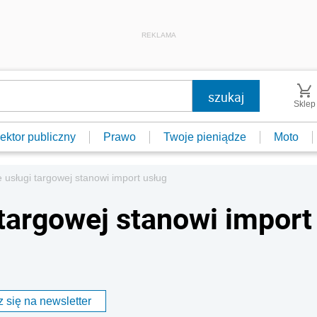
REKLAMA
Sklep
ektor publiczny
Prawo
Twoje pieniądze
Moto
 usługi targowej stanowi import usług
 targowej stanowi import
 się na newsletter