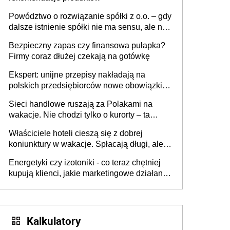
Powództwo o rozwiązanie spółki z o.o. – gdy
dalsze istnienie spółki nie ma sensu, ale nie
wszyscy wspólnicy są tego zdania
Bezpieczny zapas czy finansowa pułapka?
Firmy coraz dłużej czekają na gotówkę
Ekspert: unijne przepisy nakładają na
polskich przedsiębiorców nowe obowiązki w
zakresie opakowań
Sieci handlowe ruszają za Polakami na
wakacje. Nie chodzi tylko o kurorty – ta
walka o portfele klientów dzieje się także
Właściciele hoteli cieszą się z dobrej
tam, gdzie wielu spędzi urlop po cichu
koniunktury w wakacje. Spłacają długi, ale
już martwią się, co będzie jesienią
Energetyki czy izotoniki - co teraz chętniej
kupują klienci, jakie marketingowe działania
podejmują sklepy
Kalkulatory