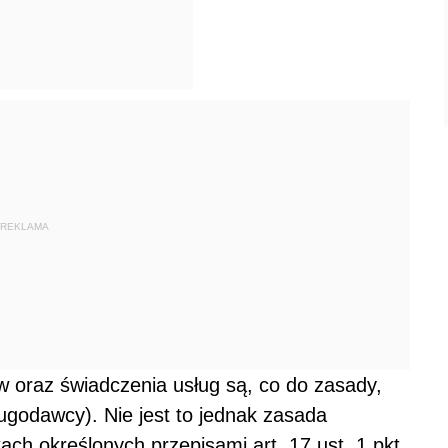
REKLAMA
w oraz świadczenia usług są, co do zasady,
godawcy). Nie jest to jednak zasada
ch określonych przepisami art. 17 ust. 1 pkt