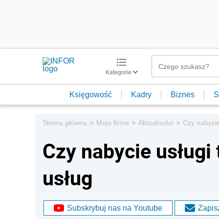
Kategorie
Księgowość
Kadry
Biznes
S
»
»
»
Strona główna
Moja firma
Aktualności
Czy nabycie
Czy nabycie usługi
usług
Subskrybuj nas na Youtube
Zapisz