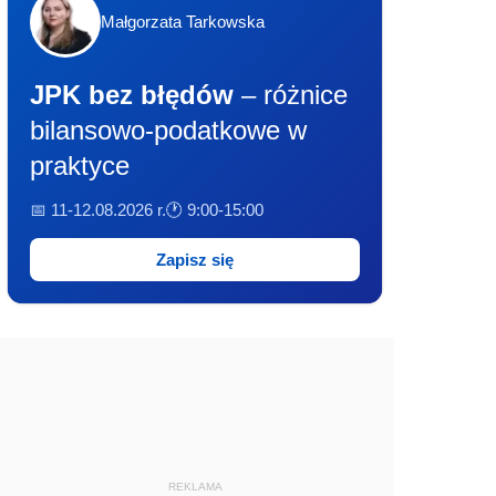
Małgorzata Tarkowska
JPK bez błędów
– różnice
bilansowo-podatkowe w
praktyce
📅 11-12.08.2026 r.
🕐 9:00-15:00
Zapisz się
REKLAMA