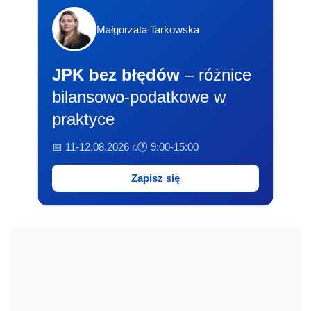
Małgorzata Tarkowska
JPK bez błędów
– różnice
bilansowo-podatkowe w
praktyce
📅 11-12.08.2026 r.
🕐 9:00-15:00
Zapisz się