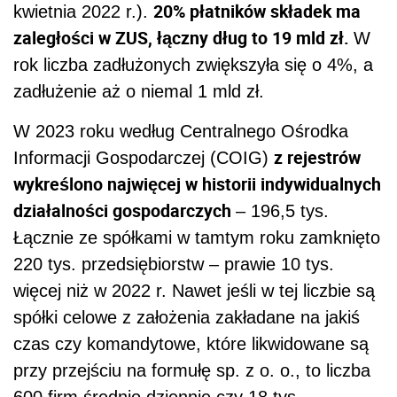
20% płatników składek ma
kwietnia 2022 r.).
zaległości w ZUS, łączny dług to 19 mld zł.
W
rok liczba zadłużonych zwiększyła się o 4%, a
zadłużenie aż o niemal 1 mld zł.
W 2023 roku według Centralnego Ośrodka
z rejestrów
Informacji Gospodarczej (COIG)
wykreślono najwięcej w historii indywidualnych
działalności gospodarczych
– 196,5 tys.
Łącznie ze spółkami w tamtym roku zamknięto
220 tys. przedsiębiorstw – prawie 10 tys.
więcej niż w 2022 r. Nawet jeśli w tej liczbie są
spółki celowe z założenia zakładane na jakiś
czas czy komandytowe, które likwidowane są
przy przejściu na formułę sp. z o. o., to liczba
600 firm średnio dziennie czy 18 tys.