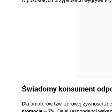
w pozostałych przypadkach wygrywa kry
Świadomy konsument odpo
Dla amatorów tzw. zdrowej żywności z
promocje – 7%
. Dalej respondenci wska