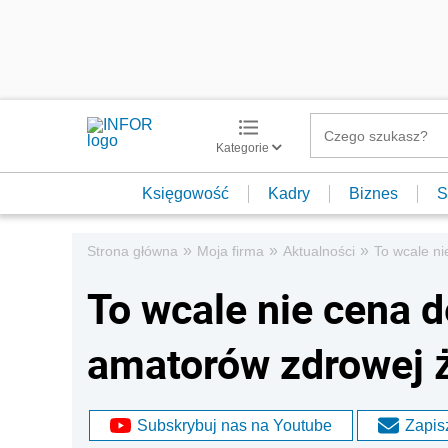
Kategorie
Księgowość
Kadry
Biznes
S
»
»
»
Strona główna
Moja firma
Aktualności
To wcale n
To wcale nie cena 
amatorów zdrowej 
Subskrybuj nas na Youtube
Zapisz