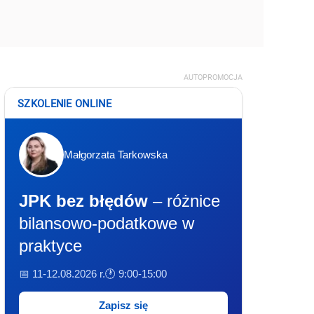
AUTOPROMOCJA
SZKOLENIE ONLINE
Małgorzata Tarkowska
JPK bez błędów
– różnice
bilansowo-podatkowe w
praktyce
📅 11-12.08.2026 r.
🕐 9:00-15:00
Zapisz się