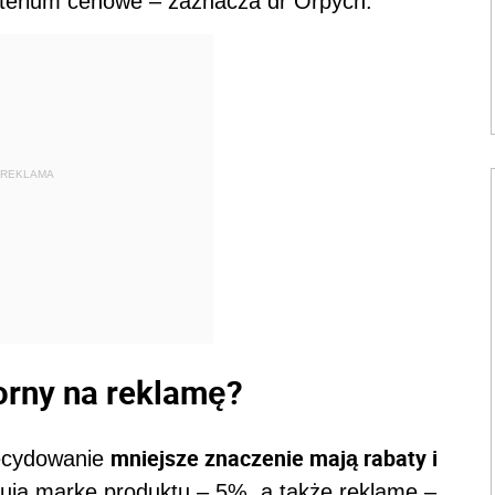
terium cenowe – zaznacza dr Orpych.
REKLAMA
rny na reklamę?
mniejsze znaczenie mają rabaty i
decydowanie
zują markę produktu – 5%, a także reklamę –