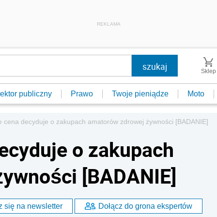
REKLAMA
Sklep
ektor publiczny
Prawo
Twoje pieniądze
Moto
ie cena decyduje o zakupach amatorów zdrowej żywności [BADANIE]
decyduje o zakupach
żywności [BADANIE]
 się na newsletter
Dołącz do grona ekspertów