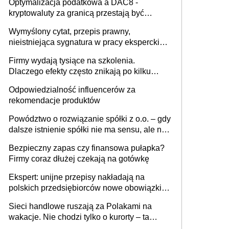
Optymalizacja podatkowa a DAC8 -
kryptowaluty za granicą przestają być
niewidoczne. I co dalej?
Wymyślony cytat, przepis prawny,
nieistniejąca sygnatura w pracy eksperckiej -
sam zakup ChatGPT to nie wdrożenie AI w
Firmy wydają tysiące na szkolenia.
firmie
Dlaczego efekty często znikają po kilku
tygodniach?
Odpowiedzialność influencerów za
rekomendacje produktów
Powództwo o rozwiązanie spółki z o.o. – gdy
dalsze istnienie spółki nie ma sensu, ale nie
wszyscy wspólnicy są tego zdania
Bezpieczny zapas czy finansowa pułapka?
Firmy coraz dłużej czekają na gotówkę
Ekspert: unijne przepisy nakładają na
polskich przedsiębiorców nowe obowiązki w
zakresie opakowań
Sieci handlowe ruszają za Polakami na
wakacje. Nie chodzi tylko o kurorty – ta
walka o portfele klientów dzieje się także