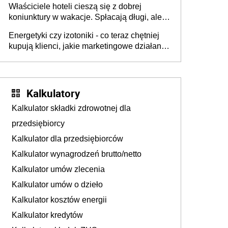
Właściciele hoteli cieszą się z dobrej
tam, gdzie wielu spędzi urlop po cichu
koniunktury w wakacje. Spłacają długi, ale
już martwią się, co będzie jesienią
Energetyki czy izotoniki - co teraz chętniej
kupują klienci, jakie marketingowe działania
podejmują sklepy
Kalkulatory
Kalkulator składki zdrowotnej dla
przedsiębiorcy
Kalkulator dla przedsiębiorców
Kalkulator wynagrodzeń brutto/netto
Kalkulator umów zlecenia
Kalkulator umów o dzieło
Kalkulator kosztów energii
Kalkulator kredytów