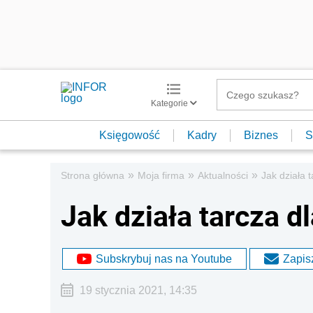
Kategorie
Księgowość
Kadry
Biznes
S
»
»
»
Strona główna
Moja firma
Aktualności
Jak działa t
Jak działa tarcza dl
Subskrybuj nas na Youtube
Zapisz
19 stycznia 2021, 14:35