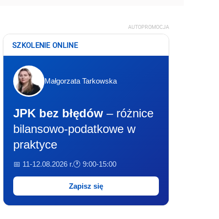
AUTOPROMOCJA
SZKOLENIE ONLINE
Małgorzata Tarkowska
JPK bez błędów
– różnice
bilansowo-podatkowe w
praktyce
📅 11-12.08.2026 r.
🕐 9:00-15:00
Zapisz się