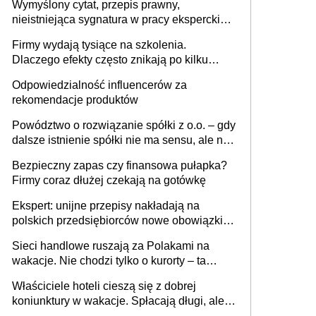
Wymyślony cytat, przepis prawny,
nieistniejąca sygnatura w pracy eksperckiej -
sam zakup ChatGPT to nie wdrożenie AI w
Firmy wydają tysiące na szkolenia.
firmie
Dlaczego efekty często znikają po kilku
tygodniach?
Odpowiedzialność influencerów za
rekomendacje produktów
Powództwo o rozwiązanie spółki z o.o. – gdy
dalsze istnienie spółki nie ma sensu, ale nie
wszyscy wspólnicy są tego zdania
Bezpieczny zapas czy finansowa pułapka?
Firmy coraz dłużej czekają na gotówkę
Ekspert: unijne przepisy nakładają na
polskich przedsiębiorców nowe obowiązki w
zakresie opakowań
Sieci handlowe ruszają za Polakami na
wakacje. Nie chodzi tylko o kurorty – ta
walka o portfele klientów dzieje się także
Właściciele hoteli cieszą się z dobrej
tam, gdzie wielu spędzi urlop po cichu
koniunktury w wakacje. Spłacają długi, ale
już martwią się, co będzie jesienią