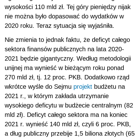
wkrótce wyśle do Sejmu
projekt
budżetu na
2021 r., w którym zakłada utrzymanie
wysokiego deficytu w budżecie centralnym (82
mld zł). Deficyt całego sektora ma na koniec
2021 r. wynieść 140 mld zł, czyli 6 proc. PKB,
a dług publiczny przebije 1,5 biliona złotych (65
proc. PKB). Łącznie więc deficyt całego
sektora finansów publicznych w dwuletnim
budżecie to 410 mld zł!
Dyrektor ds. Europy Wschodzącej Fitch
Ratings Paul Gamble skomentował, że
wysokość deficytu sektora finansów
publicznych Polski na 2020-21 jest "dość
interesująca" na tle innych państw. W języku
angielskim ma to sarkastyczne, negatywne