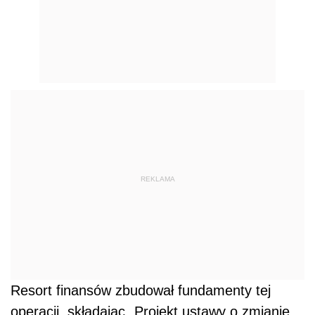
Resort finansów zbudował fundamenty tej
operacji, składając „Projekt ustawy o zmianie
niektórych ustaw w celu przeciwdziałania
społeczno-gospodarczym skutkom COVID-19”,
a także autopoprawkę do tego projektu. W
nowelizacji zapisano m.in. zasilenie Funduszu
Ubezpieczeń Społecznych i Funduszu
Sprawiedliwości kwotą 38 mld zł na poczet
wydatków w 2021 r. Poza tym w projekcie i
autopoprawce umieszczono szereg
mechanizmów, które pozwalają na dalsze