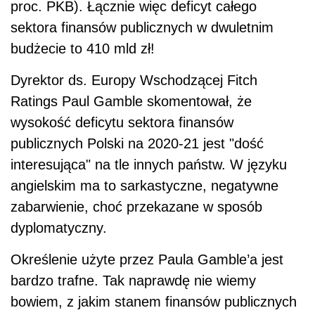
zabarwienie, choć przekazane w sposób
dyplomatyczny.
Określenie użyte przez Paula Gamble’a jest
bardzo trafne. Tak naprawdę nie wiemy
bowiem, z jakim stanem finansów publicznych
skończymy w 2021 r. Powód? Znowelizowany
budżet na 2020 r. to w zasadzie w dużej części
przesuwanie wydatków na przyszły rok. Nie
wiadomo, jaki dokładnie budżet jest na te dwa
lata planowany. A to oznacza, że strona
społeczna nie będzie mogła go więc
kontrolować. Zarówno deficyt w 2020, jaki i w
2021 r. są nieprawdziwe. Minister Finansów
otworzył sobie wszystkie furtki do swobodnego