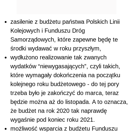
kolejnego roku budżetowego - do tej pory
trzeba było je zakończyć do marca, teraz
będzie można aż do listopada. A to oznacza,
że budżet na rok 2020 tak naprawdę
wygaśnie pod koniec roku 2021.
możliwość wsparcia z budżetu Funduszu
Wsparcia Policji, Funduszu Wsparcia Straży
Granicznej, Funduszu Wsparcia Państwowej
Straży Pożarnej oraz Funduszu Modernizacji
Sił Zbrojnych. A te fundusze - podobnie jak w
przypadku Funduszu Ubezpieczeń
Społecznych i Funduszu Sprawiedliwości -
będą mogły przesunąć wydatki na rok
kolejny,
możliwość przekazywania obligacji