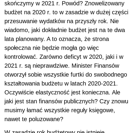
kształtowania budżetu w latach 2020-2021.
Oczywiście elastyczność jest konieczna. Ale
jaki jest stan finansów publicznych? Czy znowu
musimy łamać wszystkie reguły księgowe,
nawet te poluzowane?
W zasadzie rok budżetowy nie istnieje.
Jakakolwiek dyskusja publiczna czy w Sejmie o
osobnych budżetach na lata 2020 oraz 2021
jest w tej sytuacji jałowa. Nie wiadomo, jaka
będzie struktura wydatków w 2021 r., jak w
szczegółach zostaną rozdysponowane zakładki
i rezerwy poupychane w budżecie roku 2020.
Jaki będzie faktyczny deficyt w 2021 r.? 7
proc., 8 proc., a może 9 proc. PKB po
realizacji wszystkich przesunięć? Jest to