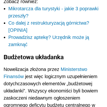
Nowelizacja złożona przez
Ministerstwo
Finansów
jest więc logicznym uzupełnieniem
dotychczasowych elementów „budżetowej
układanki”. Wszyscy ekonomiści byli bowiem
zaskoczeni niedawnym ogłoszeniem
ogromnego deficytu budżetu centralnego w
wysokości 110 mld zł. Tej góry pieniędzy nijak
nie można było dopasować do wydatków w
2020 roku. Teraz sytuacja się wyjaśniła.
Nie zmienia to jednak faktu, że deficyt całego
sektora finansów publicznych na lata 2020-
2021 będzie gigantyczny. Według metodologii
unijnej ma wynieść w bieżącym roku ponad
270 mld zł, tj. 12 proc. PKB. Dodatkowo rząd