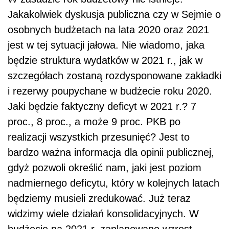
bardzo ważna informacja dla opinii publicznej,
gdyż pozwoli określić nam, jaki jest poziom
nadmiernego deficytu, który w kolejnych latach
będziemy musieli zredukować. Już teraz
widzimy wiele działań konsolidacyjnych. W
budżecie na 2021 r. zaplanowano wzrost
podatków o ok. 11 mld zł, a ostatnio w
przestrzeni publicznej pojawiły się dalsze
propozycje zwiększenia podatków. Chodzi o
CIT
dla spółek komandytowych, objęcie
składkami wszystkich umów zlecenia czy
wzrost akcyzy na
samochody używane
.
Deficyt 2021