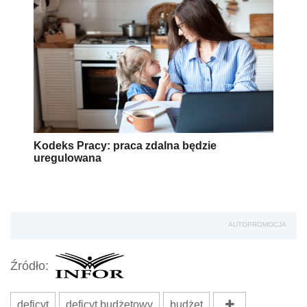
AUTOPROMOCJA
Źródło:
deficyt
deficyt budżetowy
budżet
Wersja do druku
Napisz do nas
Zapisz się na newsletter
Udostępnij