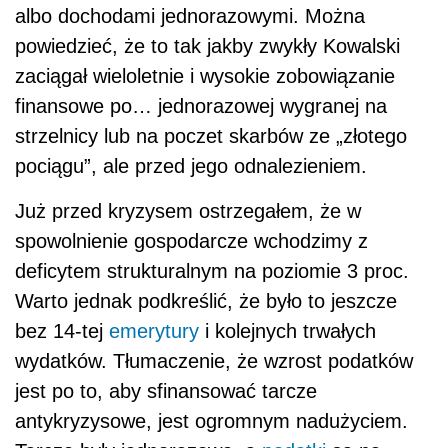
deficytem strukturalnym na poziomie 3 proc.
Warto jednak podkreślić, że było to jeszcze
bez 14-tej
emerytury
i kolejnych trwałych
wydatków. Tłumaczenie, że wzrost podatków
jest po to, aby sfinansować tarcze
antykryzysowe, jest ogromnym nadużyciem.
Tarcze były jednorazowe, a
podatki
są na
stałe. Oznacza to, że ich celem jest pokrycie
trwałych obietnic socjalnych sprzed kryzysu.
Dr Sławomir Dudek, główny ekonomista
Pracodawców RP
Więcej informacji znajdziesz w serwisie
MOJA
FIRMA
POWIĄZANE