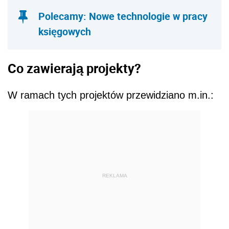
REKLAMA
zasilenie z budżetu państwa Polskich Linii
Kolejowych i Funduszu Dróg
Samorządowych, które zapewne będę te
środki wydawać w roku przyszłym,
wydłużono realizowanie tak zwanych
wydatków “niewygasających”, czyli takich,
które wymagały dokończenia na początku