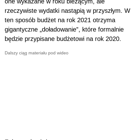
Zobacz również:
Mikrotarcza dla turystyki - jakie 3 poprawki
przeszły?
Co dalej z restrukturyzacją górnictwa?
[OPINIA]
Prowadzisz aptekę? Urzędnik może ją
zamknąć
Budżetowa układanka