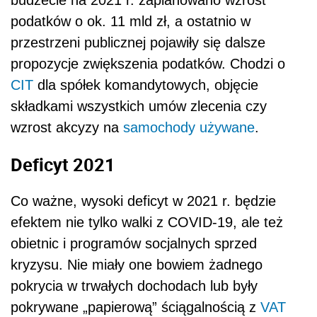
Co ważne, wysoki deficyt w 2021 r. będzie
efektem nie tylko walki z COVID-19, ale też
obietnic i programów socjalnych sprzed
kryzysu. Nie miały one bowiem żadnego
pokrycia w trwałych dochodach lub były
pokrywane „papierową” ściągalnością z
VAT
albo dochodami jednorazowymi. Można
powiedzieć, że to tak jakby zwykły Kowalski
zaciągał wieloletnie i wysokie zobowiązanie
finansowe po… jednorazowej wygranej na
strzelnicy lub na poczet skarbów ze „złotego
pociągu”, ale przed jego odnalezieniem.
Już przed kryzysem ostrzegałem, że w
spowolnienie gospodarcze wchodzimy z