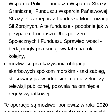
skarbowych spółkom morskim - taki zabieg,
stosowany już w odniesieniu do uczelni czy
telewizji publicznej, pozwala na ominięcie
reguły wydatkowej.
Te operacje są możliwe, ponieważ w roku 2020
nie obowiązuje nas reguła wydatkowa, a rynki
finansowe we wszystkich krajach na świecie
zaakceptowały wysoki deficyt w bieżącym
roku. To absolutnie wyjątkowa sytuacja.
Jednorazowe „zielone światło” do zwiększenia
deficytu w celu ratowania gospodarek przed
kryzysem po pandemii. Jednak
finanse
publiczne Polski bez
COVID-19
i tak już nie
były w dobrej kondycji. Stąd zapewne wzięła