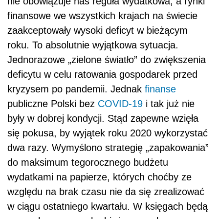
się pokusa, by wyjątek roku 2020 wykorzystać
dwa razy. Wymyślono strategię „zapakowania”
do maksimum tegorocznego budżetu
wydatkami na papierze, których choćby ze
względu na brak czasu nie da się zrealizować
w ciągu ostatniego kwartału. W księgach będą
one wykazane w roku bieżącym, ale
rzeczywiste wydatki nastąpią w przyszłym. W
ten sposób budżet na rok 2021 otrzyma
gigantyczne „doładowanie”, które formalnie
będzie przypisane budżetowi na rok 2020.
Dalszy ciąg materiału pod wideo