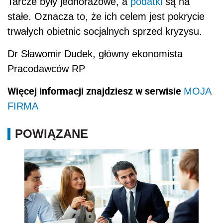
Co 8 przedsiębiorca nie żałuje, że założył firmę