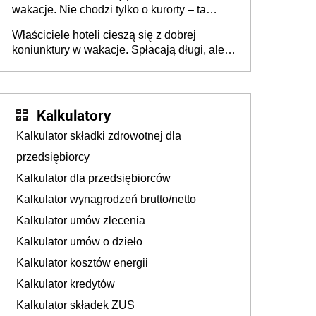
wakacje. Nie chodzi tylko o kurorty – ta
walka o portfele klientów dzieje się także
Właściciele hoteli cieszą się z dobrej
tam, gdzie wielu spędzi urlop po cichu
koniunktury w wakacje. Spłacają długi, ale
już martwią się, co będzie jesienią
Kalkulatory
Kalkulator składki zdrowotnej dla
przedsiębiorcy
Kalkulator dla przedsiębiorców
Kalkulator wynagrodzeń brutto/netto
Kalkulator umów zlecenia
Kalkulator umów o dzieło
Kalkulator kosztów energii
Kalkulator kredytów
Kalkulator składek ZUS