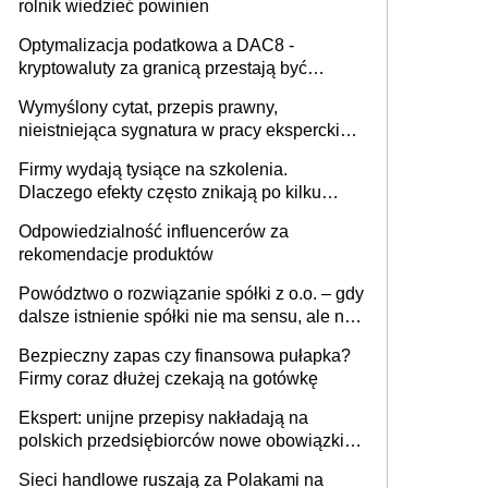
rolnik wiedzieć powinien
Optymalizacja podatkowa a DAC8 -
kryptowaluty za granicą przestają być
niewidoczne. I co dalej?
Wymyślony cytat, przepis prawny,
nieistniejąca sygnatura w pracy eksperckiej -
sam zakup ChatGPT to nie wdrożenie AI w
Firmy wydają tysiące na szkolenia.
firmie
Dlaczego efekty często znikają po kilku
tygodniach?
Odpowiedzialność influencerów za
rekomendacje produktów
Powództwo o rozwiązanie spółki z o.o. – gdy
dalsze istnienie spółki nie ma sensu, ale nie
wszyscy wspólnicy są tego zdania
Bezpieczny zapas czy finansowa pułapka?
Firmy coraz dłużej czekają na gotówkę
Ekspert: unijne przepisy nakładają na
polskich przedsiębiorców nowe obowiązki w
zakresie opakowań
Sieci handlowe ruszają za Polakami na