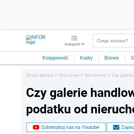
Kategorie
Księgowość
Kadry
Biznes
S
»
»
»
Strona główna
Moja firma
Aktualności
Czy galeri
Czy galerie handlo
podatku od nieruc
Subskrybuj nas na Youtube
Zapisz