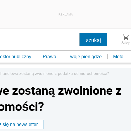
REKLAMA
Sklep
ektor publiczny
Prawo
Twoje pieniądze
Moto
e handlowe zostaną zwolnione z podatku od nieruchomości?
we zostaną zwolnione z
homości?
 się na newsletter