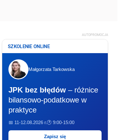
AUTOPROMOCJA
SZKOLENIE ONLINE
Małgorzata Tarkowska
JPK bez błędów
– różnice
bilansowo-podatkowe w
praktyce
📅 11-12.08.2026 r.
🕐 9:00-15:00
Zapisz się