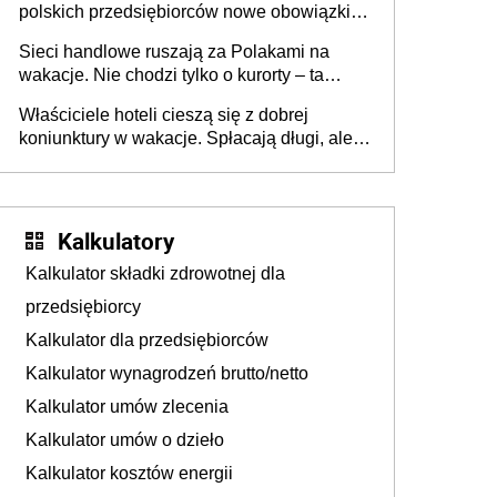
polskich przedsiębiorców nowe obowiązki w
zakresie opakowań
Sieci handlowe ruszają za Polakami na
wakacje. Nie chodzi tylko o kurorty – ta
walka o portfele klientów dzieje się także
Właściciele hoteli cieszą się z dobrej
tam, gdzie wielu spędzi urlop po cichu
koniunktury w wakacje. Spłacają długi, ale
już martwią się, co będzie jesienią
Kalkulatory
Kalkulator składki zdrowotnej dla
przedsiębiorcy
Kalkulator dla przedsiębiorców
Kalkulator wynagrodzeń brutto/netto
Kalkulator umów zlecenia
Kalkulator umów o dzieło
Kalkulator kosztów energii