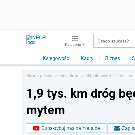
Kategorie
Księgowość
Kadry
Biznes
S
»
»
»
Strona główna
Moja firma
Aktualności
1,9 tys. km
1,9 tys. km dróg będ
mytem
Subskrybuj nas na Youtube
Zapisz