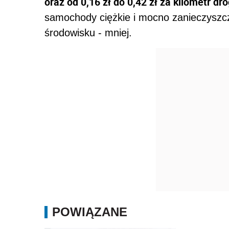
oraz od 0,16 zł do 0,42 zł za kilometr dr
samochody ciężkie i mocno zanieczysz
środowisku - mniej.
POWIĄZANE