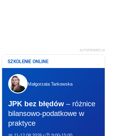
AUTOPROMOCJA
SZKOLENIE ONLINE
Małgorzata Tarkowska
JPK bez błędów
– różnice
bilansowo-podatkowe w
praktyce
📅 11-12.08.2026 r.
🕐 9:00-15:00