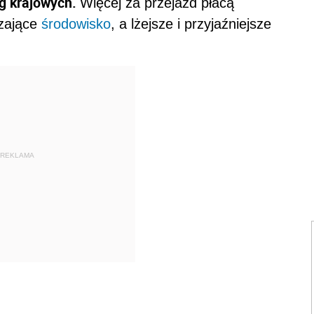
óg krajowych.
Więcej za przejazd płacą
czające
środowisko
, a lżejsze i przyjaźniejsze
REKLAMA