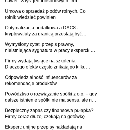
nawet 18 tys. jednoosobowych firm
miesięcznie
Umowa o sprzedaż płodów rolnych. Co
rolnik wiedzieć powinien
Optymalizacja podatkowa a DAC8 -
kryptowaluty za granicą przestają być
niewidoczne. I co dalej?
Wymyślony cytat, przepis prawny,
nieistniejąca sygnatura w pracy eksperckiej -
sam zakup ChatGPT to nie wdrożenie AI w
Firmy wydają tysiące na szkolenia.
firmie
Dlaczego efekty często znikają po kilku
tygodniach?
Odpowiedzialność influencerów za
rekomendacje produktów
Powództwo o rozwiązanie spółki z o.o. – gdy
dalsze istnienie spółki nie ma sensu, ale nie
wszyscy wspólnicy są tego zdania
Bezpieczny zapas czy finansowa pułapka?
Firmy coraz dłużej czekają na gotówkę
Ekspert: unijne przepisy nakładają na