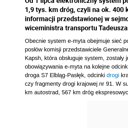
Od 1 lipca elektroniczny system p
1,9 tys. km dróg, czyli na ok. 400
informacji przedstawionej w sejmo
wiceministra transportu Tadeusz
Obecnie system e-myta obejmuje sieć po
posłów komisji przedstawiciele Generalne
Kapsh, która obsługuje system, zostały 
obowiązywania e-myta na kolejne odcink
droga S7 Elbląg-Pasłęk, odcinki
drogi
kra
czy fragmenty drogi krajowej nr 91. W 
km autostrad, 567 km dróg ekspresowyc