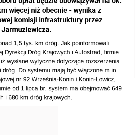
oboru opłat będzie obowiązywał na ok.
 km więcej niż obecnie - wynika z
wej komisji infrastruktury przez
a Jarmuziewicza.
nad 1,5 tys. km dróg. Jak poinformowali
j Dyrekcji Dróg Krajowych i Autostrad, firmie
już wysłane wytyczne dotyczące rozszerzenia
i dróg. Do systemu mają być włączone m.in.
jowej nr 92 Września-Konin i Konin-Łowicz,
sumie od 1 lipca br. system ma obejmować 649
h i 680 km dróg krajowych.