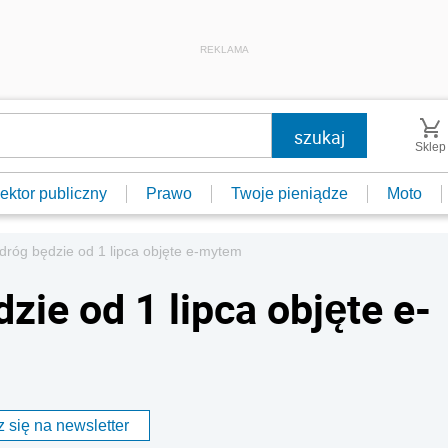
REKLAMA
Sklep
ektor publiczny
Prawo
Twoje pieniądze
Moto
 dróg będzie od 1 lipca objęte e-mytem
zie od 1 lipca objęte e-
 się na newsletter