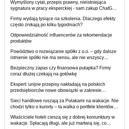
Wymyślony cytat, przepis prawny, nieistniejąca
sygnatura w pracy eksperckiej - sam zakup ChatGPT
to nie wdrożenie AI w firmie
Firmy wydają tysiące na szkolenia. Dlaczego efekty
często znikają po kilku tygodniach?
Odpowiedzialność influencerów za rekomendacje
produktów
Powództwo o rozwiązanie spółki z o.o. – gdy dalsze
istnienie spółki nie ma sensu, ale nie wszyscy
wspólnicy są tego zdania
Bezpieczny zapas czy finansowa pułapka? Firmy
coraz dłużej czekają na gotówkę
Ekspert: unijne przepisy nakładają na polskich
przedsiębiorców nowe obowiązki w zakresie
opakowań
Sieci handlowe ruszają za Polakami na wakacje. Nie
chodzi tylko o kurorty – ta walka o portfele klientów
dzieje się także tam, gdzie wielu spędzi urlop po
Właściciele hoteli cieszą się z dobrej koniunktury w
cichu
wakacje. Spłacają długi, ale już martwią się, co