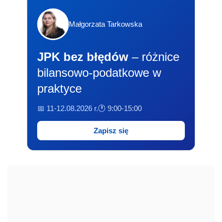
Małgorzata Tarkowska
JPK bez błędów
– różnice
bilansowo-podatkowe w
praktyce
📅 11-12.08.2026 r.
🕐 9:00-15:00
Zapisz się