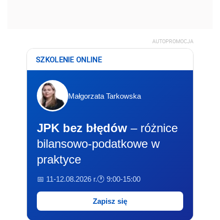
AUTOPROMOCJA
SZKOLENIE ONLINE
Małgorzata Tarkowska
JPK bez błędów
– różnice
bilansowo-podatkowe w
praktyce
📅 11-12.08.2026 r.
🕐 9:00-15:00
Zapisz się