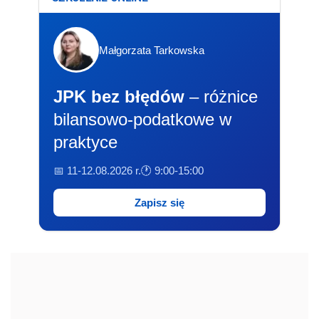
Małgorzata Tarkowska
JPK bez błędów
– różnice
bilansowo-podatkowe w
praktyce
📅 11-12.08.2026 r.
🕐 9:00-15:00
Zapisz się