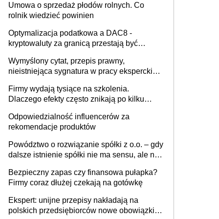
Umowa o sprzedaż płodów rolnych. Co
rolnik wiedzieć powinien
Optymalizacja podatkowa a DAC8 -
kryptowaluty za granicą przestają być
niewidoczne. I co dalej?
Wymyślony cytat, przepis prawny,
nieistniejąca sygnatura w pracy eksperckiej -
sam zakup ChatGPT to nie wdrożenie AI w
Firmy wydają tysiące na szkolenia.
firmie
Dlaczego efekty często znikają po kilku
tygodniach?
Odpowiedzialność influencerów za
rekomendacje produktów
Powództwo o rozwiązanie spółki z o.o. – gdy
dalsze istnienie spółki nie ma sensu, ale nie
wszyscy wspólnicy są tego zdania
Bezpieczny zapas czy finansowa pułapka?
Firmy coraz dłużej czekają na gotówkę
Ekspert: unijne przepisy nakładają na
polskich przedsiębiorców nowe obowiązki w