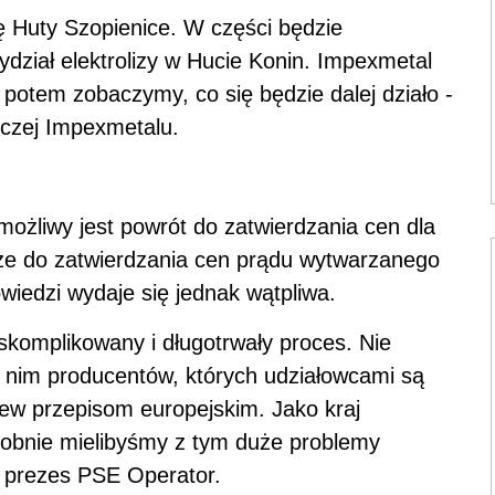
ę Huty Szopienice. W części będzie
dział elektrolizy w Hucie Konin. Impexmetal
 a potem zobaczymy, co się będzie dalej działo -
rczej Impexmetalu.
ożliwy jest powrót do zatwierdzania cen dla
że do zatwierdzania cen prądu wytwarzanego
wiedzi wydaje się jednak wątpliwa.
skomplikowany i długotrwały proces. Nie
e nim producentów, których udziałowcami są
brew przepisom europejskim. Jako kraj
dobnie mielibyśmy z tym duże problemy
, prezes PSE Operator.