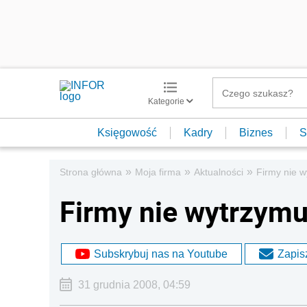
Kategorie
Księgowość
Kadry
Biznes
S
»
»
»
Strona główna
Moja firma
Aktualności
Firmy nie 
Firmy nie wytrzymu
Subskrybuj nas na Youtube
Zapisz
31 grudnia 2008, 04:59