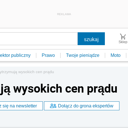
REKLAMA
Sklep
ektor publiczny
Prawo
Twoje pieniądze
Moto
wytrzymują wysokich cen prądu
ją wysokich cen prądu
 się na newsletter
Dołącz do grona ekspertów