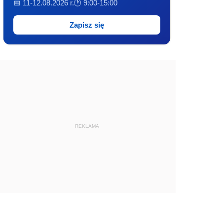
📅 11-12.08.2026 r.
🕐 9:00-15:00
Zapisz się
REKLAMA