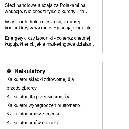
zakresie opakowań
Sieci handlowe ruszają za Polakami na
wakacje. Nie chodzi tylko o kurorty – ta
walka o portfele klientów dzieje się także
Właściciele hoteli cieszą się z dobrej
tam, gdzie wielu spędzi urlop po cichu
koniunktury w wakacje. Spłacają długi, ale
już martwią się, co będzie jesienią
Energetyki czy izotoniki - co teraz chętniej
kupują klienci, jakie marketingowe działania
podejmują sklepy
Kalkulatory
Kalkulator składki zdrowotnej dla
przedsiębiorcy
Kalkulator dla przedsiębiorców
Kalkulator wynagrodzeń brutto/netto
Kalkulator umów zlecenia
Kalkulator umów o dzieło