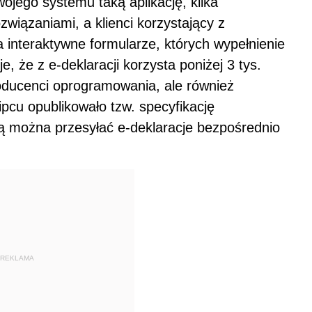
ojego systemu taką aplikację, kilka
wiązaniami, a klienci korzystający z
interaktywne formularze, których wypełnienie
e, że z e-deklaracji korzysta poniżej 3 tys.
producenci oprogramowania, ale również
ipcu opublikowało tzw. specyfikację
órą można przesyłać e-deklaracje bezpośrednio
REKLAMA