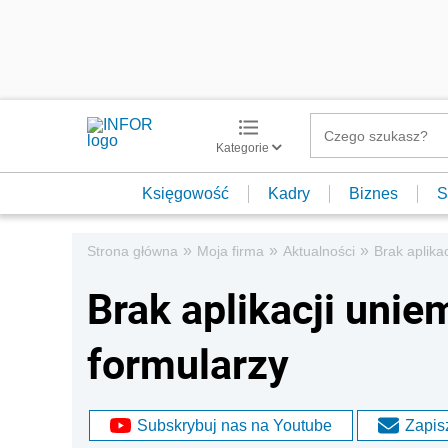
Kategorie
Księgowość
Kadry
Biznes
S
»
»
»
Strona główna
Moja firma
Aktualności
Brak aplika
Brak aplikacji unie
formularzy
Subskrybuj nas na Youtube
Zapisz