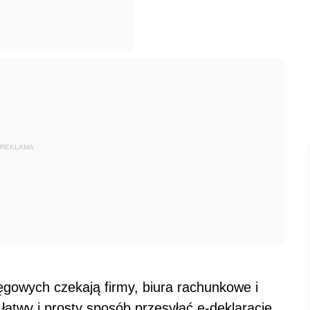
REKLAMA
ęgowych czekają firmy, biura rachunkowe i
 łatwy i prosty sposób przesyłać e-deklaracje