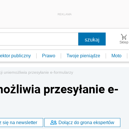
REKLAMA
Sklep
ektor publiczny
Prawo
Twoje pieniądze
Moto
cji uniemożliwia przesyłanie e-formularzy
możliwia przesyłanie e-
 się na newsletter
Dołącz do grona ekspertów