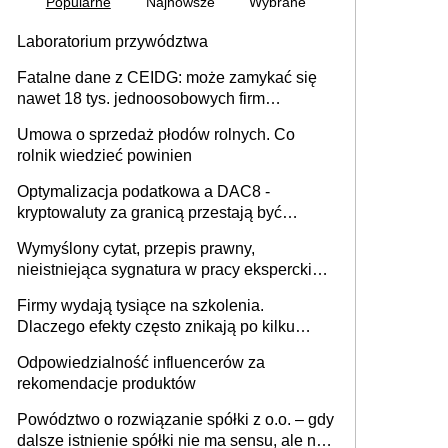
Popularne
Najnowsze
Wybrane
Laboratorium przywództwa
Fatalne dane z CEIDG: może zamykać się
nawet 18 tys. jednoosobowych firm
miesięcznie
Umowa o sprzedaż płodów rolnych. Co
rolnik wiedzieć powinien
Optymalizacja podatkowa a DAC8 -
kryptowaluty za granicą przestają być
niewidoczne. I co dalej?
Wymyślony cytat, przepis prawny,
nieistniejąca sygnatura w pracy eksperckiej -
sam zakup ChatGPT to nie wdrożenie AI w
Firmy wydają tysiące na szkolenia.
firmie
Dlaczego efekty często znikają po kilku
tygodniach?
Odpowiedzialność influencerów za
rekomendacje produktów
Powództwo o rozwiązanie spółki z o.o. – gdy
dalsze istnienie spółki nie ma sensu, ale nie