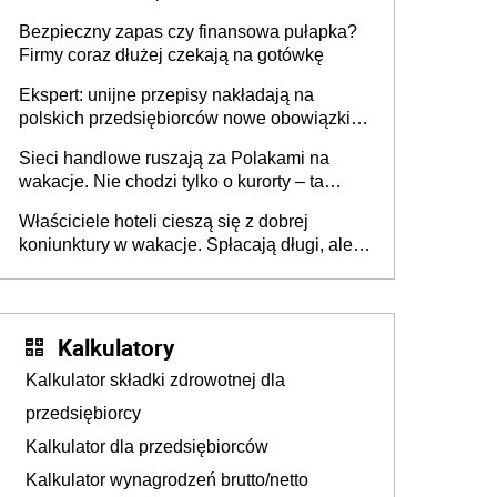
wszyscy wspólnicy są tego zdania
Bezpieczny zapas czy finansowa pułapka?
Firmy coraz dłużej czekają na gotówkę
Ekspert: unijne przepisy nakładają na
polskich przedsiębiorców nowe obowiązki w
zakresie opakowań
Sieci handlowe ruszają za Polakami na
wakacje. Nie chodzi tylko o kurorty – ta
walka o portfele klientów dzieje się także
Właściciele hoteli cieszą się z dobrej
tam, gdzie wielu spędzi urlop po cichu
koniunktury w wakacje. Spłacają długi, ale
już martwią się, co będzie jesienią
Kalkulatory
Kalkulator składki zdrowotnej dla
przedsiębiorcy
Kalkulator dla przedsiębiorców
Kalkulator wynagrodzeń brutto/netto