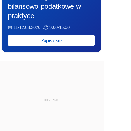
bilansowo-podatkowe w
praktyce
📅 11-12.08.2026 r.
🕐 9:00-15:00
Zapisz się
REKLAMA