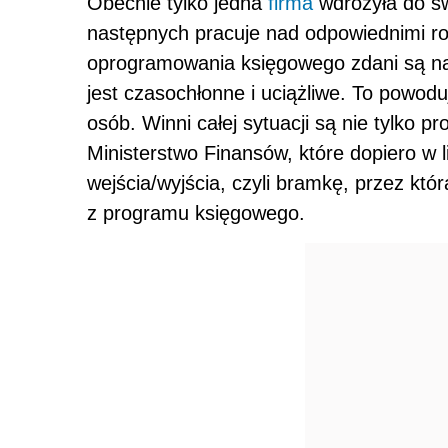
Obecnie tylko jedna
firma
wdrożyła do sw
następnych pracuje nad odpowiednimi roz
oprogramowania księgowego zdani są na 
jest czasochłonne i uciążliwe. To powoduj
osób. Winni całej sytuacji są nie tylko 
Ministerstwo Finansów, które dopiero w l
wejścia/wyjścia, czyli bramkę, przez kt
z programu księgowego.