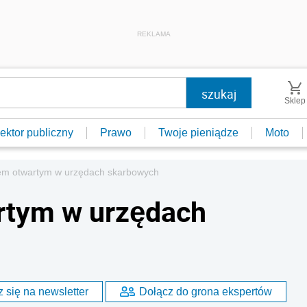
REKLAMA
Sklep
ektor publiczny
Prawo
Twoje pieniądze
Moto
em otwartym w urzędach skarbowych
rtym w urzędach
 się na newsletter
Dołącz do grona ekspertów