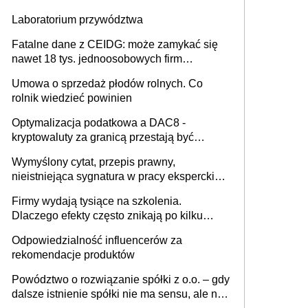
Laboratorium przywództwa
Fatalne dane z CEIDG: może zamykać się
nawet 18 tys. jednoosobowych firm
miesięcznie
Umowa o sprzedaż płodów rolnych. Co
rolnik wiedzieć powinien
Optymalizacja podatkowa a DAC8 -
kryptowaluty za granicą przestają być
niewidoczne. I co dalej?
Wymyślony cytat, przepis prawny,
nieistniejąca sygnatura w pracy eksperckiej -
sam zakup ChatGPT to nie wdrożenie AI w
Firmy wydają tysiące na szkolenia.
firmie
Dlaczego efekty często znikają po kilku
tygodniach?
Odpowiedzialność influencerów za
rekomendacje produktów
Powództwo o rozwiązanie spółki z o.o. – gdy
dalsze istnienie spółki nie ma sensu, ale nie