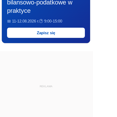
bilansowo-podatkowe w
praktyce
📅 11-12.08.2026 r.
🕐 9:00-15:00
Zapisz się
REKLAMA