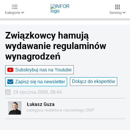
Kategorie
Serwisy
Związkowcy hamują
wydawanie regulaminów
wynagrodzeń
Subskrybuj nas na Youtube
Dołącz do ekspertów
Zapisz się na newsletter
29 stycznia 2008, 08:44
Łukasz Guza
zastępca redaktora naczelnego DGP