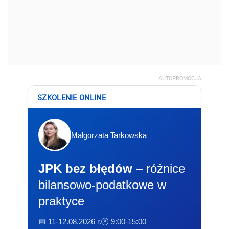
AUTOPROMOCJA
SZKOLENIE ONLINE
Małgorzata Tarkowska
JPK bez błędów
– różnice
bilansowo-podatkowe w
praktyce
📅 11-12.08.2026 r.
🕐 9:00-15:00