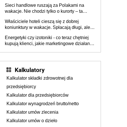
zakresie opakowań
Sieci handlowe ruszają za Polakami na
wakacje. Nie chodzi tylko o kurorty – ta
walka o portfele klientów dzieje się także
Właściciele hoteli cieszą się z dobrej
tam, gdzie wielu spędzi urlop po cichu
koniunktury w wakacje. Spłacają długi, ale
już martwią się, co będzie jesienią
Energetyki czy izotoniki - co teraz chętniej
kupują klienci, jakie marketingowe działania
podejmują sklepy
Kalkulatory
Kalkulator składki zdrowotnej dla
przedsiębiorcy
Kalkulator dla przedsiębiorców
Kalkulator wynagrodzeń brutto/netto
Kalkulator umów zlecenia
Kalkulator umów o dzieło