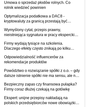
Umowa o sprzedaż płodów rolnych. Co
rolnik wiedzieć powinien
Optymalizacja podatkowa a DAC8 -
kryptowaluty za granicą przestają być
niewidoczne. I co dalej?
Wymyślony cytat, przepis prawny,
nieistniejąca sygnatura w pracy eksperckiej -
sam zakup ChatGPT to nie wdrożenie AI w
Firmy wydają tysiące na szkolenia.
firmie
Dlaczego efekty często znikają po kilku
tygodniach?
Odpowiedzialność influencerów za
rekomendacje produktów
Powództwo o rozwiązanie spółki z o.o. – gdy
dalsze istnienie spółki nie ma sensu, ale nie
wszyscy wspólnicy są tego zdania
Bezpieczny zapas czy finansowa pułapka?
Firmy coraz dłużej czekają na gotówkę
Ekspert: unijne przepisy nakładają na
polskich przedsiębiorców nowe obowiązki w