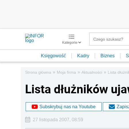
Kategorie
Księgowość
Kadry
Biznes
S
»
»
»
Strona główna
Moja firma
Aktualności
Lista dłużn
Lista dłużników uja
Subskrybuj nas na Youtube
Zapisz
27 listopada 2007, 08:59