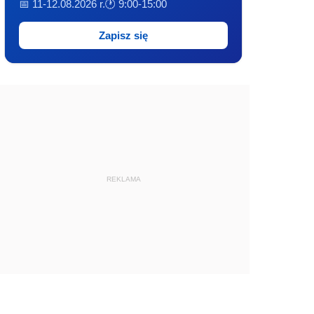
📅 11-12.08.2026 r.
🕐 9:00-15:00
Zapisz się
REKLAMA