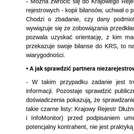
- Można zwrócić się do Krajowego Rej
rejestrowych - kopii bilansów, uchwał o 
Chodzi o zbadanie, czy dany podmiot
wywiązuje się ze zobowiązania przedkł
pozwala uzyskać orientację, z kim mam
przekazuje swoje bilanse do KRS, to na
wiarygodności.
• A jak sprawdzić partnera niezarejest
- W takim przypadku zadanie jest t
informacji. Pozostaje sprawdzić publicz
doświadczenia pokazują, że sprawdzanie 
takie czarne listy: Krajowy Rejestr Dłuż
i InfoMonitor) przed podpisaniem umo
potencjalny kontrahent, nie jest prakty