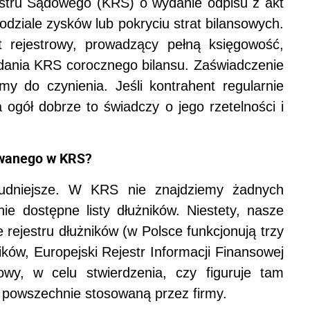
estru Sądowego (KRS) o wydanie odpisu z akt
podziale zysków lub pokryciu strat bilansowych.
 rejestrowy, prowadzący pełną księgowość,
adania KRS corocznego bilansu. Zaświadczenie
y do czynienia. Jeśli kontrahent regularnie
 ogół dobrze to świadczy o jego rzetelności i
rowanego w KRS?
rudniejsze. W KRS nie znajdziemy żadnych
nie dostępne listy dłużników. Niestety, nasze
rejestru dłużników (w Polsce funkcjonują trzy
ników, Europejski Rejestr Informacji Finansowej
wy, w celu stwierdzenia, czy figuruje tam
ką powszechnie stosowaną przez firmy.