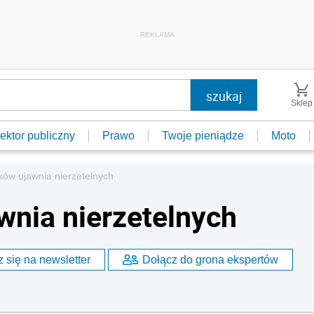
REKLAMA
Sklep
ektor publiczny
Prawo
Twoje pieniądze
Moto
ików ujawnia nierzetelnych
wnia nierzetelnych
 się na newsletter
Dołącz do grona ekspertów