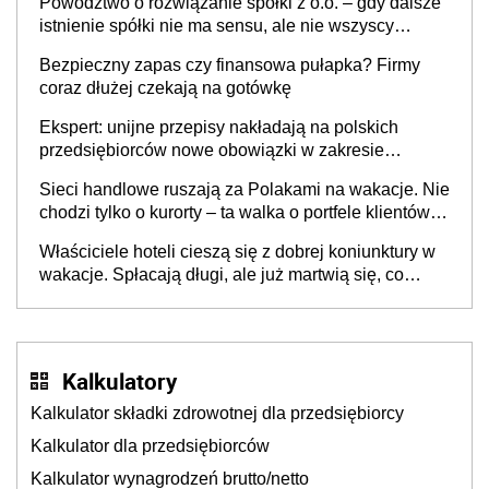
Powództwo o rozwiązanie spółki z o.o. – gdy dalsze
istnienie spółki nie ma sensu, ale nie wszyscy
wspólnicy są tego zdania
Bezpieczny zapas czy finansowa pułapka? Firmy
coraz dłużej czekają na gotówkę
Ekspert: unijne przepisy nakładają na polskich
przedsiębiorców nowe obowiązki w zakresie
opakowań
Sieci handlowe ruszają za Polakami na wakacje. Nie
chodzi tylko o kurorty – ta walka o portfele klientów
dzieje się także tam, gdzie wielu spędzi urlop po
Właściciele hoteli cieszą się z dobrej koniunktury w
cichu
wakacje. Spłacają długi, ale już martwią się, co
będzie jesienią
Kalkulatory
Kalkulator składki zdrowotnej dla przedsiębiorcy
Kalkulator dla przedsiębiorców
Kalkulator wynagrodzeń brutto/netto