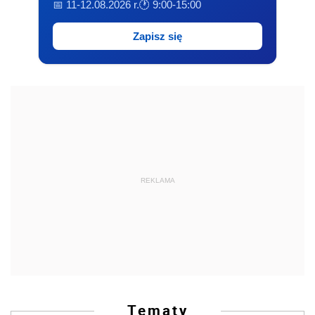
📅 11-12.08.2026 r.
🕐 9:00-15:00
Zapisz się
REKLAMA
Tematy