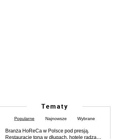
Tematy
Popularne
Najnowsze
Wybrane
Branża HoReCa w Polsce pod presją.
Restauracje toną w długach, hotele radzą