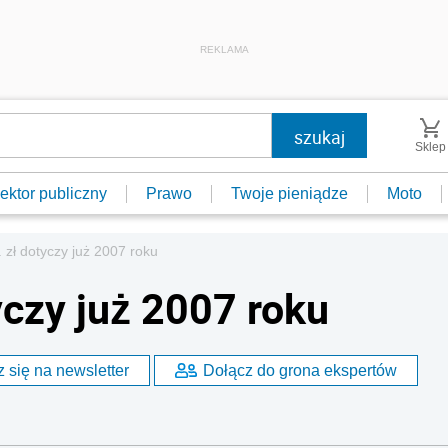
REKLAMA
Sklep
ektor publiczny
Prawo
Twoje pieniądze
Moto
. zł dotyczy już 2007 roku
tyczy już 2007 roku
 się na newsletter
Dołącz do grona ekspertów