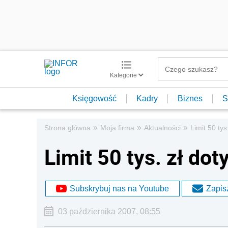
Kategorie
Księgowość
Kadry
Biznes
S
»
»
»
Strona główna
Moja firma
Aktualności
Limit 50 tys
Limit 50 tys. zł do
Subskrybuj nas na Youtube
Zapisz
03 października 2007, 08:55