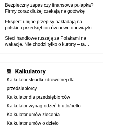
wszyscy wspólnicy są tego zdania
Bezpieczny zapas czy finansowa pułapka?
Firmy coraz dłużej czekają na gotówkę
Ekspert: unijne przepisy nakładają na
polskich przedsiębiorców nowe obowiązki w
zakresie opakowań
Sieci handlowe ruszają za Polakami na
wakacje. Nie chodzi tylko o kurorty – ta
walka o portfele klientów dzieje się także
tam, gdzie wielu spędzi urlop po cichu
Kalkulatory
Kalkulator składki zdrowotnej dla
przedsiębiorcy
Kalkulator dla przedsiębiorców
Kalkulator wynagrodzeń brutto/netto
Kalkulator umów zlecenia
Kalkulator umów o dzieło