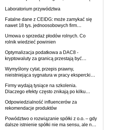
sobie lepiej [GOŚĆ INFOR.PL]
Laboratorium przywództwa
Fatalne dane z CEIDG: może zamykać się
nawet 18 tys. jednoosobowych firm
miesięcznie
Umowa o sprzedaż płodów rolnych. Co
rolnik wiedzieć powinien
Optymalizacja podatkowa a DAC8 -
kryptowaluty za granicą przestają być
niewidoczne. I co dalej?
Wymyślony cytat, przepis prawny,
nieistniejąca sygnatura w pracy eksperckiej -
sam zakup ChatGPT to nie wdrożenie AI w
Firmy wydają tysiące na szkolenia.
firmie
Dlaczego efekty często znikają po kilku
tygodniach?
Odpowiedzialność influencerów za
rekomendacje produktów
Powództwo o rozwiązanie spółki z o.o. – gdy
dalsze istnienie spółki nie ma sensu, ale nie