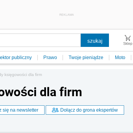
REKLAMA
Sklep
ektor publiczny
Prawo
Twoje pieniądze
Moto
y księgowości dla firm
wości dla firm
 się na newsletter
Dołącz do grona ekspertów