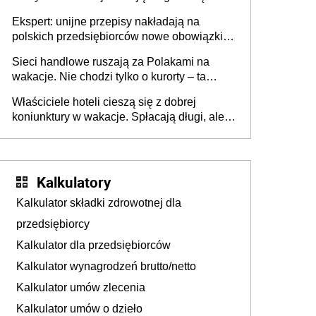
Ekspert: unijne przepisy nakładają na
polskich przedsiębiorców nowe obowiązki w
zakresie opakowań
Sieci handlowe ruszają za Polakami na
wakacje. Nie chodzi tylko o kurorty – ta
walka o portfele klientów dzieje się także
Właściciele hoteli cieszą się z dobrej
tam, gdzie wielu spędzi urlop po cichu
koniunktury w wakacje. Spłacają długi, ale
już martwią się, co będzie jesienią
Kalkulatory
Kalkulator składki zdrowotnej dla
przedsiębiorcy
Kalkulator dla przedsiębiorców
Kalkulator wynagrodzeń brutto/netto
Kalkulator umów zlecenia
Kalkulator umów o dzieło