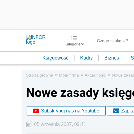
Kategorie
Księgowość
Kadry
Biznes
S
»
»
»
Strona główna
Moja firma
Aktualności
Nowe zasad
Nowe zasady księgo
Subskrybuj nas na Youtube
Zapisz
05 września 2007, 09:41