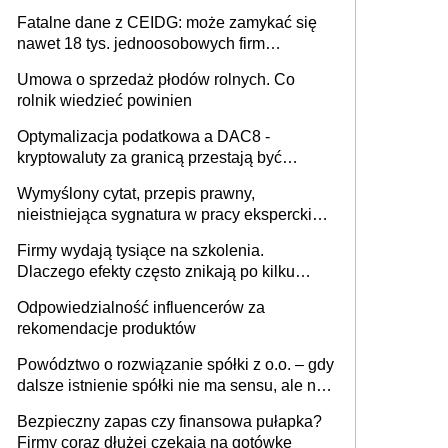
Fatalne dane z CEIDG: może zamykać się
nawet 18 tys. jednoosobowych firm
miesięcznie
Umowa o sprzedaż płodów rolnych. Co
rolnik wiedzieć powinien
Optymalizacja podatkowa a DAC8 -
kryptowaluty za granicą przestają być
niewidoczne. I co dalej?
Wymyślony cytat, przepis prawny,
nieistniejąca sygnatura w pracy eksperckiej -
sam zakup ChatGPT to nie wdrożenie AI w
Firmy wydają tysiące na szkolenia.
firmie
Dlaczego efekty często znikają po kilku
tygodniach?
Odpowiedzialność influencerów za
rekomendacje produktów
Powództwo o rozwiązanie spółki z o.o. – gdy
dalsze istnienie spółki nie ma sensu, ale nie
wszyscy wspólnicy są tego zdania
Bezpieczny zapas czy finansowa pułapka?
Firmy coraz dłużej czekają na gotówkę