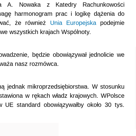
cha A. Nowaka z Katedry Rachunkowości
wagę harmonogram prac i logikę dążenia do
ewać, że również
Unia Europejska
podejmie
 we wszystkich krajach Wspólnoty.
wadzenie, będzie obowiązywał jednolicie we
uważa nasz rozmówca.
ą jednak mikroprzedsiębiorstwa. W stosunku
zostawiona w rękach władz krajowych. WPolsce
w UE standard obowiązywałby około 30 tys.