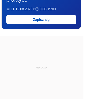
📅 11-12.08.2026 r.
🕐 9:00-15:00
Zapisz się
REKLAMA