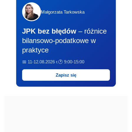
Małgorzata Tarkowska
JPK bez błędów
– różnice
bilansowo-podatkowe w
praktyce
📅 11-12.08.2026 r.
🕐 9:00-15:00
Zapisz się