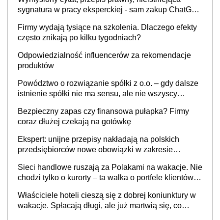
sygnatura w pracy eksperckiej - sam zakup ChatGPT
to nie wdrożenie AI w firmie
Firmy wydają tysiące na szkolenia. Dlaczego efekty
często znikają po kilku tygodniach?
Odpowiedzialność influencerów za rekomendacje
produktów
Powództwo o rozwiązanie spółki z o.o. – gdy dalsze
istnienie spółki nie ma sensu, ale nie wszyscy
wspólnicy są tego zdania
Bezpieczny zapas czy finansowa pułapka? Firmy
coraz dłużej czekają na gotówkę
Ekspert: unijne przepisy nakładają na polskich
przedsiębiorców nowe obowiązki w zakresie
opakowań
Sieci handlowe ruszają za Polakami na wakacje. Nie
chodzi tylko o kurorty – ta walka o portfele klientów
dzieje się także tam, gdzie wielu spędzi urlop po
Właściciele hoteli cieszą się z dobrej koniunktury w
cichu
wakacje. Spłacają długi, ale już martwią się, co
będzie jesienią