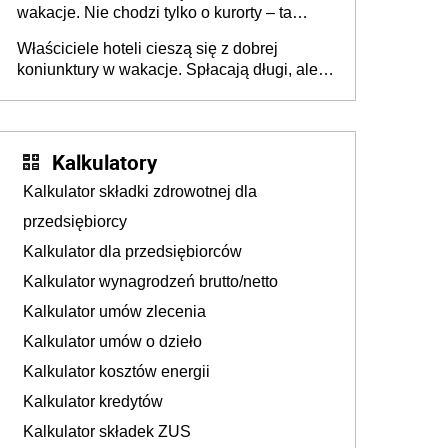
wakacje. Nie chodzi tylko o kurorty – ta
walka o portfele klientów dzieje się także
Właściciele hoteli cieszą się z dobrej
tam, gdzie wielu spędzi urlop po cichu
koniunktury w wakacje. Spłacają długi, ale
już martwią się, co będzie jesienią
Kalkulatory
Kalkulator składki zdrowotnej dla
przedsiębiorcy
Kalkulator dla przedsiębiorców
Kalkulator wynagrodzeń brutto/netto
Kalkulator umów zlecenia
Kalkulator umów o dzieło
Kalkulator kosztów energii
Kalkulator kredytów
Kalkulator składek ZUS