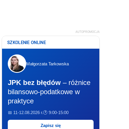
AUTOPROMOCJA
SZKOLENIE ONLINE
Małgorzata Tarkowska
JPK bez błędów
– różnice
bilansowo-podatkowe w
praktyce
📅 11-12.08.2026 r.
🕐 9:00-15:00
Zapisz się