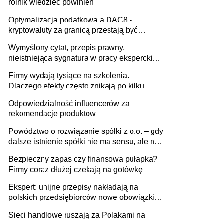
rolnik wiedzieć powinien
Optymalizacja podatkowa a DAC8 -
kryptowaluty za granicą przestają być
niewidoczne. I co dalej?
Wymyślony cytat, przepis prawny,
nieistniejąca sygnatura w pracy eksperckiej -
sam zakup ChatGPT to nie wdrożenie AI w
Firmy wydają tysiące na szkolenia.
firmie
Dlaczego efekty często znikają po kilku
tygodniach?
Odpowiedzialność influencerów za
rekomendacje produktów
Powództwo o rozwiązanie spółki z o.o. – gdy
dalsze istnienie spółki nie ma sensu, ale nie
wszyscy wspólnicy są tego zdania
Bezpieczny zapas czy finansowa pułapka?
Firmy coraz dłużej czekają na gotówkę
Ekspert: unijne przepisy nakładają na
polskich przedsiębiorców nowe obowiązki w
zakresie opakowań
Sieci handlowe ruszają za Polakami na