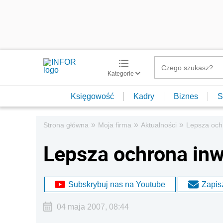
Kategorie
Księgowość
Kadry
Biznes
S
»
»
»
Strona główna
Moja firma
Aktualności
Lepsza och
Lepsza ochrona inw
Subskrybuj nas na Youtube
Zapisz
04 maja 2007, 08:44