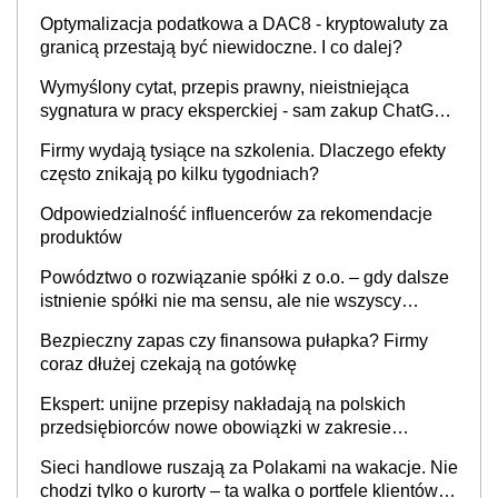
Optymalizacja podatkowa a DAC8 - kryptowaluty za
granicą przestają być niewidoczne. I co dalej?
Wymyślony cytat, przepis prawny, nieistniejąca
sygnatura w pracy eksperckiej - sam zakup ChatGPT
to nie wdrożenie AI w firmie
Firmy wydają tysiące na szkolenia. Dlaczego efekty
często znikają po kilku tygodniach?
Odpowiedzialność influencerów za rekomendacje
produktów
Powództwo o rozwiązanie spółki z o.o. – gdy dalsze
istnienie spółki nie ma sensu, ale nie wszyscy
wspólnicy są tego zdania
Bezpieczny zapas czy finansowa pułapka? Firmy
coraz dłużej czekają na gotówkę
Ekspert: unijne przepisy nakładają na polskich
przedsiębiorców nowe obowiązki w zakresie
opakowań
Sieci handlowe ruszają za Polakami na wakacje. Nie
chodzi tylko o kurorty – ta walka o portfele klientów