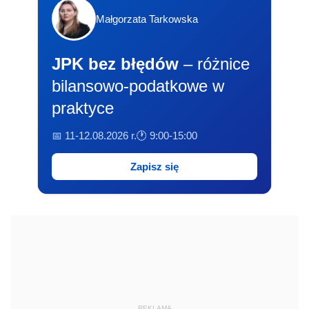
Małgorzata Tarkowska
JPK bez błędów
– różnice
bilansowo-podatkowe w
praktyce
📅 11-12.08.2026 r.
🕐 9:00-15:00
Zapisz się
REKLAMA