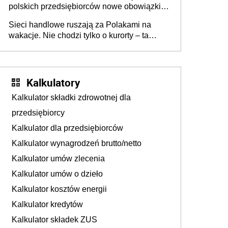
polskich przedsiębiorców nowe obowiązki w
zakresie opakowań
Sieci handlowe ruszają za Polakami na
wakacje. Nie chodzi tylko o kurorty – ta
walka o portfele klientów dzieje się także
tam, gdzie wielu spędzi urlop po cichu
Kalkulatory
Kalkulator składki zdrowotnej dla
przedsiębiorcy
Kalkulator dla przedsiębiorców
Kalkulator wynagrodzeń brutto/netto
Kalkulator umów zlecenia
Kalkulator umów o dzieło
Kalkulator kosztów energii
Kalkulator kredytów
Kalkulator składek ZUS