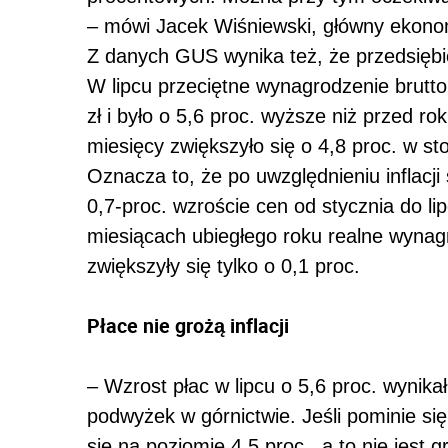
– mówi Jacek Wiśniewski, główny ekonom
Z danych GUS wynika też, że przedsiębi
W lipcu przeciętne wynagrodzenie brutto
zł i było o 5,6 proc. wyższe niż przed ro
miesięcy zwiększyło się o 4,8 proc. w s
Oznacza to, że po uwzględnieniu inflacji
0,7-proc. wzroście cen od stycznia do l
miesiącach ubiegłego roku realne wynag
zwiększyły się tylko o 0,1 proc.
Płace nie grożą inflacji
– Wzrost płac w lipcu o 5,6 proc. wynik
podwyżek w górnictwie. Jeśli pominie si
się na poziomie 4,5 proc., a to nie jest gr