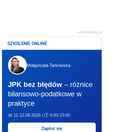
AUTOPROMOCJA
SZKOLENIE ONLINE
Małgorzata Tarkowska
JPK bez błędów
– różnice
bilansowo-podatkowe w
praktyce
📅 11-12.08.2026 r.
🕐 9:00-15:00
Zapisz się