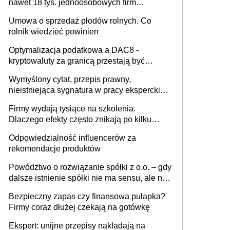
nawet 18 tys. jednoosobowych firm
miesięcznie
Umowa o sprzedaż płodów rolnych. Co
rolnik wiedzieć powinien
Optymalizacja podatkowa a DAC8 -
kryptowaluty za granicą przestają być
niewidoczne. I co dalej?
Wymyślony cytat, przepis prawny,
nieistniejąca sygnatura w pracy eksperckiej -
sam zakup ChatGPT to nie wdrożenie AI w
Firmy wydają tysiące na szkolenia.
firmie
Dlaczego efekty często znikają po kilku
tygodniach?
Odpowiedzialność influencerów za
rekomendacje produktów
Powództwo o rozwiązanie spółki z o.o. – gdy
dalsze istnienie spółki nie ma sensu, ale nie
wszyscy wspólnicy są tego zdania
Bezpieczny zapas czy finansowa pułapka?
Firmy coraz dłużej czekają na gotówkę
Ekspert: unijne przepisy nakładają na