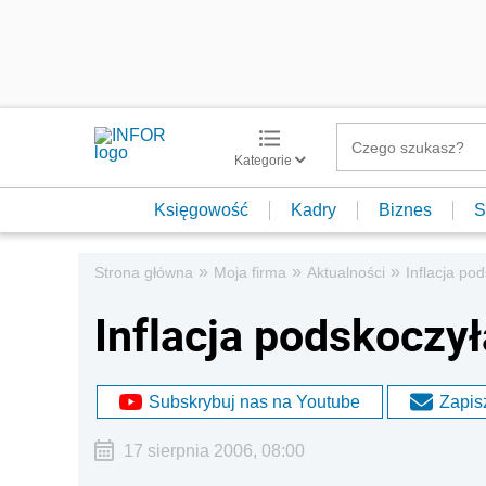
Kategorie
Księgowość
Kadry
Biznes
S
»
»
»
Strona główna
Moja firma
Aktualności
Inflacja po
Inflacja podskoczył
Subskrybuj nas na Youtube
Zapisz
17 sierpnia 2006, 08:00