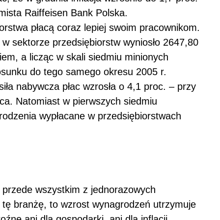
ista Raiffeisen Bank Polska.
orstwa płacą coraz lepiej swoim pracownikom.
 w sektorze przedsiębiorstw wyniosło 2647,80
kiem, a licząc w skali siedmiu minionych
tosunku do tego samego okresu 2005 r.
 siła nabywcza płac wzrosła o 4,1 proc. – przy
ipca. Natomiast w pierwszych siedmiu
rodzenia wypłacane w przedsiębiorstwach
ał przede wszystkim z jednorazowych
ę tę branżę, to wzrost wynagrodzeń utrzymuje
oźne ani dla gospodarki, ani dla inflacji.