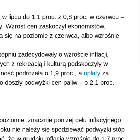
a w lipcu do 1,1 proc. z 0,8 proc. w czerwcu –
y. Wzrost cen zaskoczył ekonomistów.
 się na poziomie z czerwca, albo wzrośnie
opniu zadecydowały o wzroście inflacji,
ych z rekreacją i kulturą podskoczyły w
zność podrożała o 1,9 proc., a
opłaty
za
go doszły podwyżki cen paliw – o 2,1 proc.
 poziomie, znacznie poniżej celu inflacyjnego
 roku nie należy się spodziewać podwyżki stóp
 że w grudniu inflacja wzrośnie do 1,7 proc.