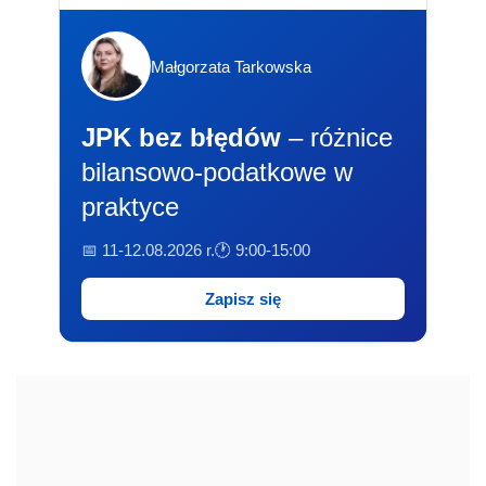
Małgorzata Tarkowska
JPK bez błędów
– różnice
bilansowo-podatkowe w
praktyce
📅 11-12.08.2026 r.
🕐 9:00-15:00
Zapisz się