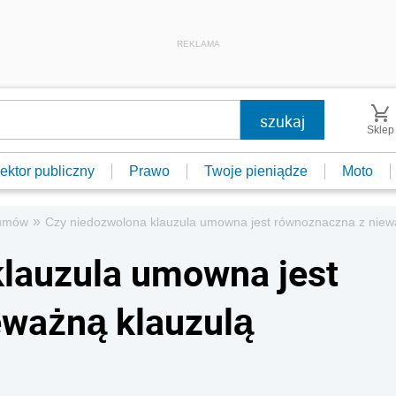
REKLAMA
Sklep
ektor publiczny
Prawo
Twoje pieniądze
Moto
»
umów
Czy niedozwolona klauzula umowna jest równoznaczna z nie
klauzula umowna jest
eważną klauzulą