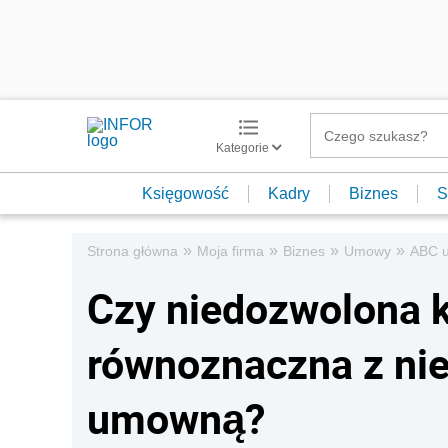
Kategorie
Księgowość
Kadry
Biznes
S
»
»
»
»
Strona główna
Moja firma
Biznes
Umowy
ABC 
Czy niedozwolona 
równoznaczna z ni
umowną?