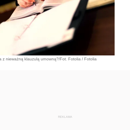
 z nieważną klauzulą umowną?/Fot. Fotolia
/
Fotolia