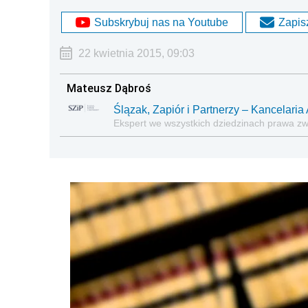
Subskrybuj nas na Youtube
Zapisz
22 kwietnia 2015, 09:03
Mateusz Dąbroś
Ślązak, Zapiór i Partnerzy – Kancelar
Ekspert we wszystkich dziedzinach prawa z