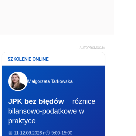
AUTOPROMOCJA
SZKOLENIE ONLINE
Małgorzata Tarkowska
JPK bez błędów
– różnice
bilansowo-podatkowe w
praktyce
📅 11-12.08.2026 r.
🕐 9:00-15:00