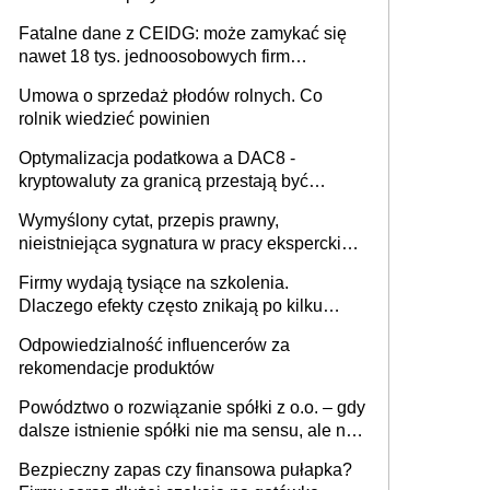
Fatalne dane z CEIDG: może zamykać się
nawet 18 tys. jednoosobowych firm
miesięcznie
Umowa o sprzedaż płodów rolnych. Co
rolnik wiedzieć powinien
Optymalizacja podatkowa a DAC8 -
kryptowaluty za granicą przestają być
niewidoczne. I co dalej?
Wymyślony cytat, przepis prawny,
nieistniejąca sygnatura w pracy eksperckiej -
sam zakup ChatGPT to nie wdrożenie AI w
Firmy wydają tysiące na szkolenia.
firmie
Dlaczego efekty często znikają po kilku
tygodniach?
Odpowiedzialność influencerów za
rekomendacje produktów
Powództwo o rozwiązanie spółki z o.o. – gdy
dalsze istnienie spółki nie ma sensu, ale nie
wszyscy wspólnicy są tego zdania
Bezpieczny zapas czy finansowa pułapka?