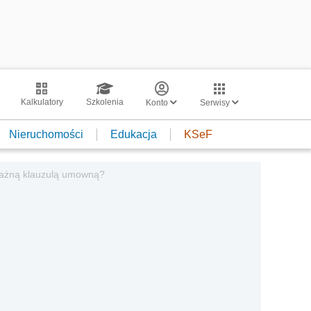
Kalkulatory
Szkolenia
Konto
Serwisy
Nieruchomości
Edukacja
KSeF
ważną klauzulą umowną?