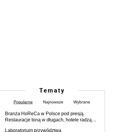
Tematy
Popularne
Najnowsze
Wybrane
Branża HoReCa w Polsce pod presją.
Restauracje toną w długach, hotele radzą
sobie lepiej [GOŚĆ INFOR.PL]
Laboratorium przywództwa