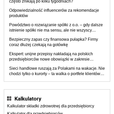
często znikają po kilku tygodniach?
Odpowiedzialność influencerów za rekomendacje
produktów
Powództwo o rozwiązanie spółki z o.o. – gdy dalsze
istnienie spółki nie ma sensu, ale nie wszyscy
wspólnicy są tego zdania
Bezpieczny zapas czy finansowa pułapka? Firmy
coraz dłużej czekają na gotówkę
Ekspert: unijne przepisy nakładają na polskich
przedsiębiorców nowe obowiązki w zakresie
opakowań
Sieci handlowe ruszają za Polakami na wakacje. Nie
chodzi tylko o kurorty – ta walka o portfele klientów
dzieje się także tam, gdzie wielu spędzi urlop po
cichu
Kalkulatory
Kalkulator składki zdrowotnej dla przedsiębiorcy
Kalkulator dla przedsiębiorców