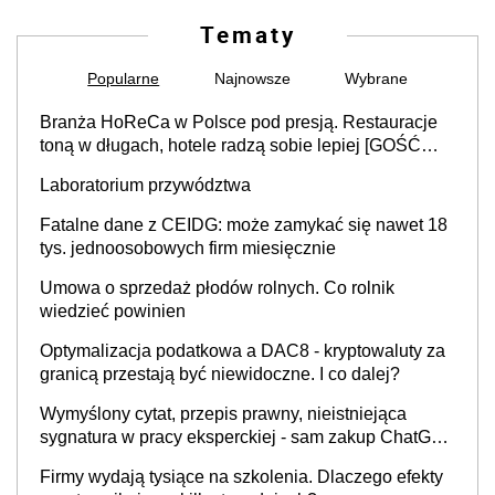
Tematy
Popularne
Najnowsze
Wybrane
Branża HoReCa w Polsce pod presją. Restauracje
toną w długach, hotele radzą sobie lepiej [GOŚĆ
INFOR.PL]
Laboratorium przywództwa
Fatalne dane z CEIDG: może zamykać się nawet 18
tys. jednoosobowych firm miesięcznie
Umowa o sprzedaż płodów rolnych. Co rolnik
wiedzieć powinien
Optymalizacja podatkowa a DAC8 - kryptowaluty za
granicą przestają być niewidoczne. I co dalej?
Wymyślony cytat, przepis prawny, nieistniejąca
sygnatura w pracy eksperckiej - sam zakup ChatGPT
to nie wdrożenie AI w firmie
Firmy wydają tysiące na szkolenia. Dlaczego efekty