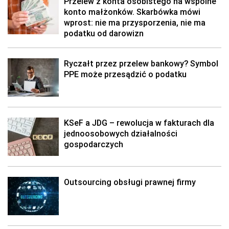
Przelew z konta osobistego na wspólne
konto małżonków. Skarbówka mówi
wprost: nie ma przysporzenia, nie ma
podatku od darowizn
Ryczałt przez przelew bankowy? Symbol
PPE może przesądzić o podatku
KSeF a JDG – rewolucja w fakturach dla
jednoosobowych działalności
gospodarczych
Outsourcing obsługi prawnej firmy