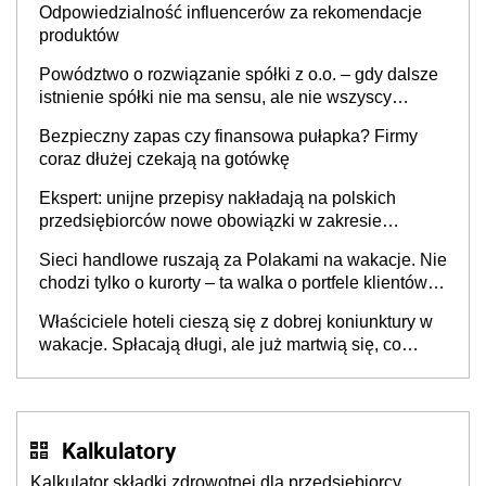
Odpowiedzialność influencerów za rekomendacje
produktów
Powództwo o rozwiązanie spółki z o.o. – gdy dalsze
istnienie spółki nie ma sensu, ale nie wszyscy
wspólnicy są tego zdania
Bezpieczny zapas czy finansowa pułapka? Firmy
coraz dłużej czekają na gotówkę
Ekspert: unijne przepisy nakładają na polskich
przedsiębiorców nowe obowiązki w zakresie
opakowań
Sieci handlowe ruszają za Polakami na wakacje. Nie
chodzi tylko o kurorty – ta walka o portfele klientów
dzieje się także tam, gdzie wielu spędzi urlop po
Właściciele hoteli cieszą się z dobrej koniunktury w
cichu
wakacje. Spłacają długi, ale już martwią się, co
będzie jesienią
Kalkulatory
Kalkulator składki zdrowotnej dla przedsiębiorcy