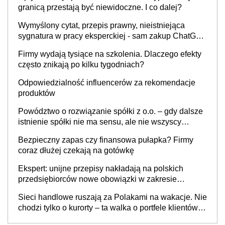
granicą przestają być niewidoczne. I co dalej?
Wymyślony cytat, przepis prawny, nieistniejąca
sygnatura w pracy eksperckiej - sam zakup ChatGPT
to nie wdrożenie AI w firmie
Firmy wydają tysiące na szkolenia. Dlaczego efekty
często znikają po kilku tygodniach?
Odpowiedzialność influencerów za rekomendacje
produktów
Powództwo o rozwiązanie spółki z o.o. – gdy dalsze
istnienie spółki nie ma sensu, ale nie wszyscy
wspólnicy są tego zdania
Bezpieczny zapas czy finansowa pułapka? Firmy
coraz dłużej czekają na gotówkę
Ekspert: unijne przepisy nakładają na polskich
przedsiębiorców nowe obowiązki w zakresie
opakowań
Sieci handlowe ruszają za Polakami na wakacje. Nie
chodzi tylko o kurorty – ta walka o portfele klientów
dzieje się także tam, gdzie wielu spędzi urlop po