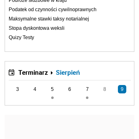
Podróże służbowe w kraju
Podatek od czynności cywilnoprawnych
Maksymalne stawki taksy notarialnej
Stopa dyskontowa weksli
Quizy Testy
Terminarz
Sierpień
3
4
5
6
7
8
9