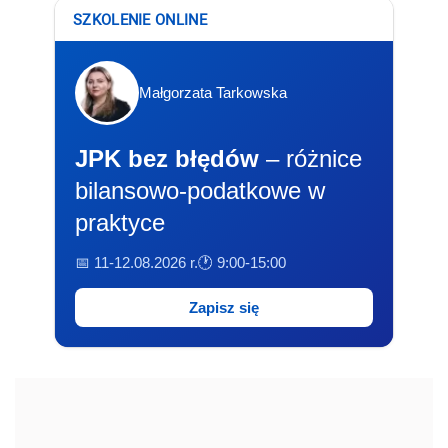
SZKOLENIE ONLINE
Małgorzata Tarkowska
JPK bez błędów
– różnice
bilansowo-podatkowe w
praktyce
📅 11-12.08.2026 r.
🕐 9:00-15:00
Zapisz się