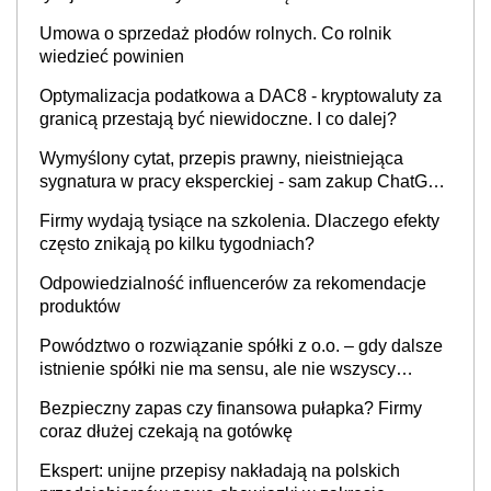
Umowa o sprzedaż płodów rolnych. Co rolnik
wiedzieć powinien
Optymalizacja podatkowa a DAC8 - kryptowaluty za
granicą przestają być niewidoczne. I co dalej?
Wymyślony cytat, przepis prawny, nieistniejąca
sygnatura w pracy eksperckiej - sam zakup ChatGPT
to nie wdrożenie AI w firmie
Firmy wydają tysiące na szkolenia. Dlaczego efekty
często znikają po kilku tygodniach?
Odpowiedzialność influencerów za rekomendacje
produktów
Powództwo o rozwiązanie spółki z o.o. – gdy dalsze
istnienie spółki nie ma sensu, ale nie wszyscy
wspólnicy są tego zdania
Bezpieczny zapas czy finansowa pułapka? Firmy
coraz dłużej czekają na gotówkę
Ekspert: unijne przepisy nakładają na polskich