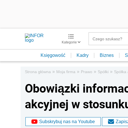
Kategorie
Księgowość
Kadry
Biznes
S
»
»
»
»
Strona główna
Moja firma
Prawo
Spółki
Spółka 
Obowiązki informac
akcyjnej w stosunk
Subskrybuj nas na Youtube
Zapisz