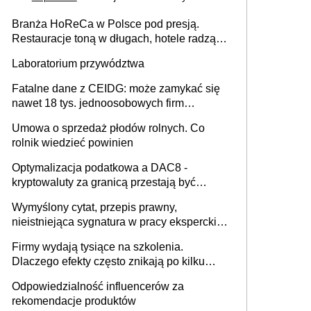
Branża HoReCa w Polsce pod presją.
Restauracje toną w długach, hotele radzą
sobie lepiej [GOŚĆ INFOR.PL]
Laboratorium przywództwa
Fatalne dane z CEIDG: może zamykać się
nawet 18 tys. jednoosobowych firm
miesięcznie
Umowa o sprzedaż płodów rolnych. Co
rolnik wiedzieć powinien
Optymalizacja podatkowa a DAC8 -
kryptowaluty za granicą przestają być
niewidoczne. I co dalej?
Wymyślony cytat, przepis prawny,
nieistniejąca sygnatura w pracy eksperckiej -
sam zakup ChatGPT to nie wdrożenie AI w
Firmy wydają tysiące na szkolenia.
firmie
Dlaczego efekty często znikają po kilku
tygodniach?
Odpowiedzialność influencerów za
rekomendacje produktów