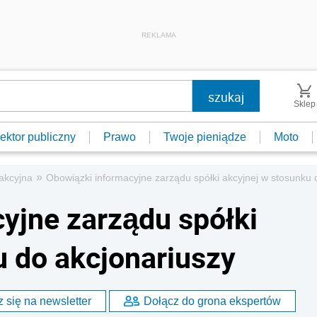
REKLAMA
Sklep
ektor publiczny
Prawo
Twoje pieniądze
Moto
»
akcyjna
Obowiązki informacyjne zarządu spółki akcyjnej w stosunku 
yjne zarządu spółki
u do akcjonariuszy
 się na newsletter
Dołącz do grona ekspertów