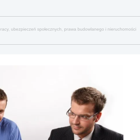
a pracy, ubezpieczeń społecznych, prawa budowlanego i nieruchomości