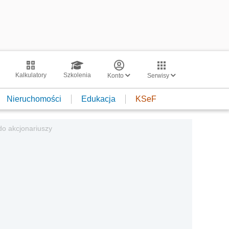
Kalkulatory
Szkolenia
Konto
Serwisy
Nieruchomości
Edukacja
KSeF
do akcjonariuszy