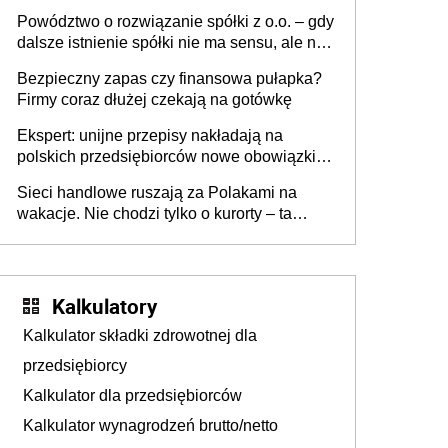
Powództwo o rozwiązanie spółki z o.o. – gdy
dalsze istnienie spółki nie ma sensu, ale nie
wszyscy wspólnicy są tego zdania
Bezpieczny zapas czy finansowa pułapka?
Firmy coraz dłużej czekają na gotówkę
Ekspert: unijne przepisy nakładają na
polskich przedsiębiorców nowe obowiązki w
zakresie opakowań
Sieci handlowe ruszają za Polakami na
wakacje. Nie chodzi tylko o kurorty – ta
walka o portfele klientów dzieje się także
tam, gdzie wielu spędzi urlop po cichu
Kalkulatory
Kalkulator składki zdrowotnej dla
przedsiębiorcy
Kalkulator dla przedsiębiorców
Kalkulator wynagrodzeń brutto/netto