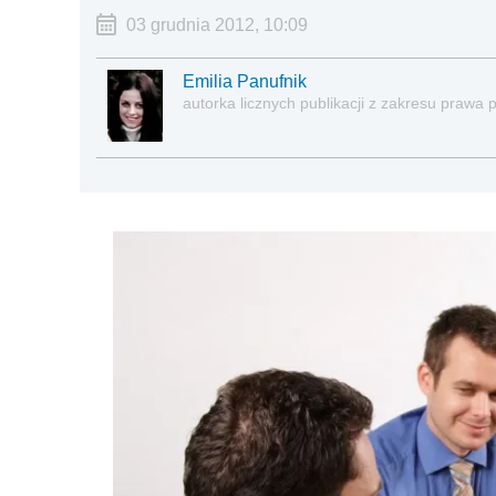
03 grudnia 2012, 10:09
Emilia Panufnik
autorka licznych publikacji z zakresu praw