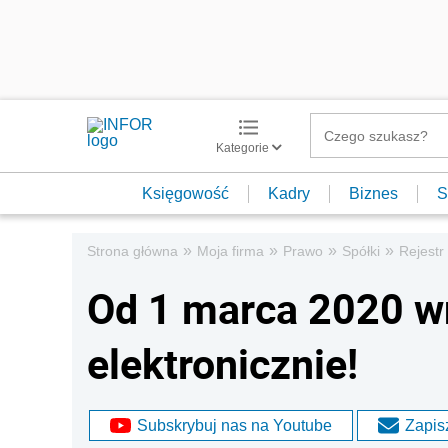
Kategorie
Księgowość
Kadry
Biznes
S
»
»
»
»
Strona główna
Moja firma
Prawo
Spółki
Rejestr
Od 1 marca 2020 wn
elektronicznie!
Subskrybuj nas na Youtube
Zapisz