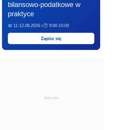
bilansowo-podatkowe w
praktyce
📅 11-12.08.2026 r.
🕐 9:00-15:00
Zapisz się
REKLAMA