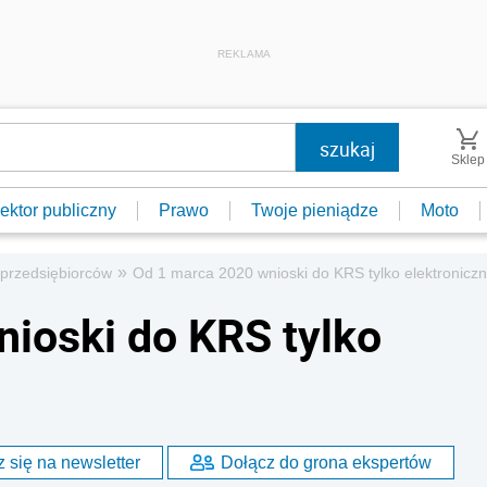
REKLAMA
Sklep
ektor publiczny
Prawo
Twoje pieniądze
Moto
»
 przedsiębiorców
Od 1 marca 2020 wnioski do KRS tylko elektroniczn
ioski do KRS tylko
 się na newsletter
Dołącz do grona ekspertów