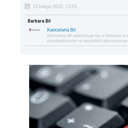
13 lutego 2020, 15:53
Barbara Bil
Kancelaria Bil
Kancelaria Bil specjalizuje się w obsłudze 
przedsiębiorców na wszystkich płaszczyznac