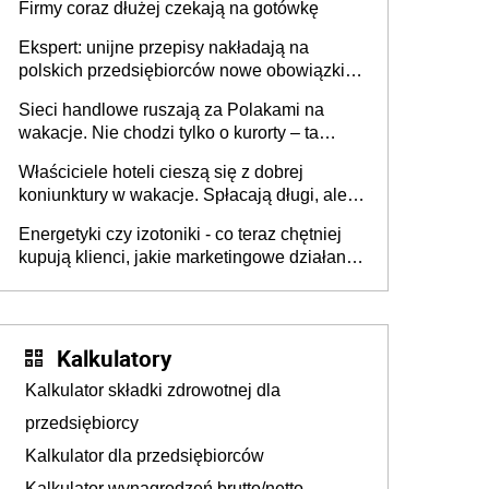
Firmy coraz dłużej czekają na gotówkę
Ekspert: unijne przepisy nakładają na
polskich przedsiębiorców nowe obowiązki w
zakresie opakowań
Sieci handlowe ruszają za Polakami na
wakacje. Nie chodzi tylko o kurorty – ta
walka o portfele klientów dzieje się także
Właściciele hoteli cieszą się z dobrej
tam, gdzie wielu spędzi urlop po cichu
koniunktury w wakacje. Spłacają długi, ale
już martwią się, co będzie jesienią
Energetyki czy izotoniki - co teraz chętniej
kupują klienci, jakie marketingowe działania
podejmują sklepy
Kalkulatory
Kalkulator składki zdrowotnej dla
przedsiębiorcy
Kalkulator dla przedsiębiorców
Kalkulator wynagrodzeń brutto/netto