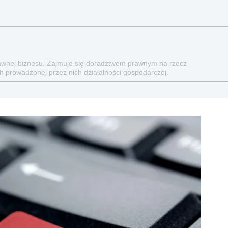
prawnej biznesu. Zajmuje się doradztwem prawnym na rzecz
h prowadzonej przez nich działalności gospodarczej.