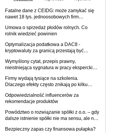
Fatalne dane z CEIDG: może zamykać się
nawet 18 tys. jednoosobowych firm
miesięcznie
Umowa o sprzedaż płodów rolnych. Co
rolnik wiedzieć powinien
Optymalizacja podatkowa a DAC8 -
kryptowaluty za granicą przestają być
niewidoczne. I co dalej?
Wymyślony cytat, przepis prawny,
nieistniejąca sygnatura w pracy eksperckiej -
sam zakup ChatGPT to nie wdrożenie AI w
Firmy wydają tysiące na szkolenia.
firmie
Dlaczego efekty często znikają po kilku
tygodniach?
Odpowiedzialność influencerów za
rekomendacje produktów
Powództwo o rozwiązanie spółki z o.o. – gdy
dalsze istnienie spółki nie ma sensu, ale nie
wszyscy wspólnicy są tego zdania
Bezpieczny zapas czy finansowa pułapka?