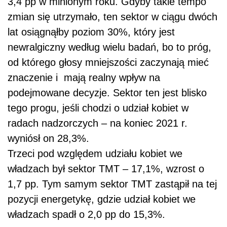
3,4 pp w minionym roku. Gdyby takie tempo
zmian się utrzymało, ten sektor w ciągu dwóch
lat osiągnąłby poziom 30%, który jest
newralgiczny według wielu badań, bo to próg,
od którego głosy mniejszości zaczynają mieć
znaczenie i mają realny wpływ na
podejmowane decyzje. Sektor ten jest blisko
tego progu, jeśli chodzi o udział kobiet w
radach nadzorczych – na koniec 2021 r.
wyniósł on 28,3%.
Trzeci pod względem udziału kobiet we
władzach był sektor TMT – 17,1%, wzrost o
1,7 pp. Tym samym sektor TMT zastąpił na tej
pozycji energetykę, gdzie udział kobiet we
władzach spadł o 2,0 pp do 15,3%.