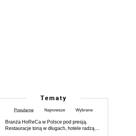
Tematy
Popularne
Najnowsze
Wybrane
Branża HoReCa w Polsce pod presją.
Restauracje toną w długach, hotele radzą
sobie lepiej [GOŚĆ INFOR.PL]