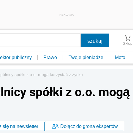
REKLAMA
Sklep
ektor publiczny
Prawo
Twoje pieniądze
Moto
pólnicy spółki z o.o. mogą korzystać z zysku
nicy spółki z o.o. mogą
 się na newsletter
Dołącz do grona ekspertów