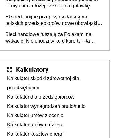
Firmy coraz dłużej czekają na gotówkę
Ekspert: unijne przepisy nakładają na
polskich przedsiębiorców nowe obowiązki w
zakresie opakowań
Sieci handlowe ruszają za Polakami na
wakacje. Nie chodzi tylko o kurorty – ta
walka o portfele klientów dzieje się także
tam, gdzie wielu spędzi urlop po cichu
Kalkulatory
Kalkulator składki zdrowotnej dla
przedsiębiorcy
Kalkulator dla przedsiębiorców
Kalkulator wynagrodzeń brutto/netto
Kalkulator umów zlecenia
Kalkulator umów o dzieło
Kalkulator kosztów energii