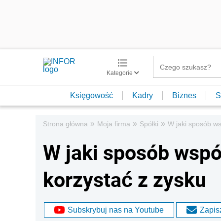
Kategorie
Księgowość
Kadry
Biznes
S
»
»
»
Strona główna
Moja firma
Spółki
W jaki sposób ws
W jaki sposób wspól
korzystać z zysku
Subskrybuj nas na Youtube
Zapisz