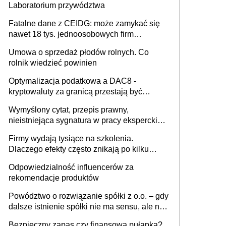
Laboratorium przywództwa
Fatalne dane z CEIDG: może zamykać się
nawet 18 tys. jednoosobowych firm
miesięcznie
Umowa o sprzedaż płodów rolnych. Co
rolnik wiedzieć powinien
Optymalizacja podatkowa a DAC8 -
kryptowaluty za granicą przestają być
niewidoczne. I co dalej?
Wymyślony cytat, przepis prawny,
nieistniejąca sygnatura w pracy eksperckiej -
sam zakup ChatGPT to nie wdrożenie AI w
Firmy wydają tysiące na szkolenia.
firmie
Dlaczego efekty często znikają po kilku
tygodniach?
Odpowiedzialność influencerów za
rekomendacje produktów
Powództwo o rozwiązanie spółki z o.o. – gdy
dalsze istnienie spółki nie ma sensu, ale nie
wszyscy wspólnicy są tego zdania
Bezpieczny zapas czy finansowa pułapka?