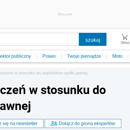
REKLAMA
Sklep
ektor publiczny
Prawo
Twoje pieniądze
Moto
szczeń w stosunku do wspólników spółki jawnej
zczeń w stosunku do
jawnej
 się na newsletter
Dołącz do grona ekspertów