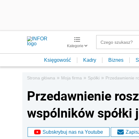
Kategorie
Księgowość
Kadry
Biznes
S
»
»
»
Strona główna
Moja firma
Spółki
Przedawnienie ro
Przedawnienie ros
wspólników spółki 
Subskrybuj nas na Youtube
Zapisz