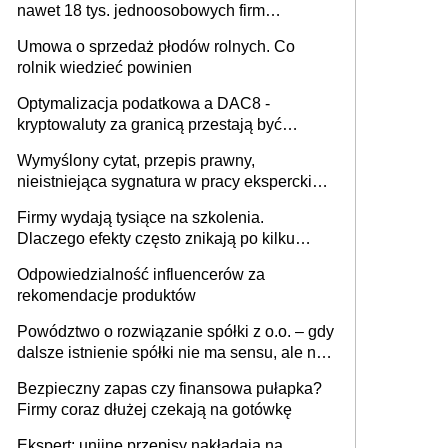
nawet 18 tys. jednoosobowych firm
miesięcznie
Umowa o sprzedaż płodów rolnych. Co
rolnik wiedzieć powinien
Optymalizacja podatkowa a DAC8 -
kryptowaluty za granicą przestają być
niewidoczne. I co dalej?
Wymyślony cytat, przepis prawny,
nieistniejąca sygnatura w pracy eksperckiej -
sam zakup ChatGPT to nie wdrożenie AI w
Firmy wydają tysiące na szkolenia.
firmie
Dlaczego efekty często znikają po kilku
tygodniach?
Odpowiedzialność influencerów za
rekomendacje produktów
Powództwo o rozwiązanie spółki z o.o. – gdy
dalsze istnienie spółki nie ma sensu, ale nie
wszyscy wspólnicy są tego zdania
Bezpieczny zapas czy finansowa pułapka?
Firmy coraz dłużej czekają na gotówkę
Ekspert: unijne przepisy nakładają na