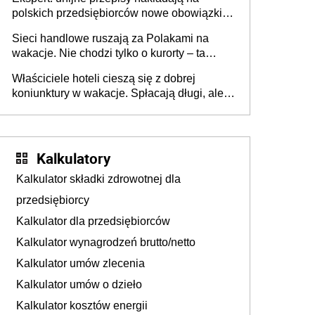
polskich przedsiębiorców nowe obowiązki w
zakresie opakowań
Sieci handlowe ruszają za Polakami na
wakacje. Nie chodzi tylko o kurorty – ta
walka o portfele klientów dzieje się także
Właściciele hoteli cieszą się z dobrej
tam, gdzie wielu spędzi urlop po cichu
koniunktury w wakacje. Spłacają długi, ale
już martwią się, co będzie jesienią
Kalkulatory
Kalkulator składki zdrowotnej dla
przedsiębiorcy
Kalkulator dla przedsiębiorców
Kalkulator wynagrodzeń brutto/netto
Kalkulator umów zlecenia
Kalkulator umów o dzieło
Kalkulator kosztów energii