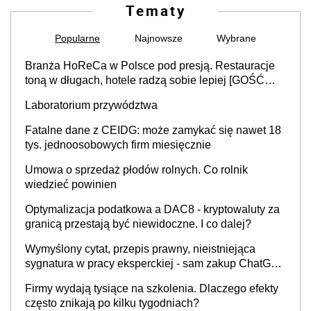
Tematy
Popularne
Najnowsze
Wybrane
Branża HoReCa w Polsce pod presją. Restauracje
toną w długach, hotele radzą sobie lepiej [GOŚĆ
INFOR.PL]
Laboratorium przywództwa
Fatalne dane z CEIDG: może zamykać się nawet 18
tys. jednoosobowych firm miesięcznie
Umowa o sprzedaż płodów rolnych. Co rolnik
wiedzieć powinien
Optymalizacja podatkowa a DAC8 - kryptowaluty za
granicą przestają być niewidoczne. I co dalej?
Wymyślony cytat, przepis prawny, nieistniejąca
sygnatura w pracy eksperckiej - sam zakup ChatGPT
to nie wdrożenie AI w firmie
Firmy wydają tysiące na szkolenia. Dlaczego efekty
często znikają po kilku tygodniach?