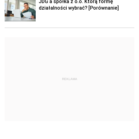
JDG a spółka z o.o. Którą formę
działalności wybrać? [Porównanie]
REKLAMA