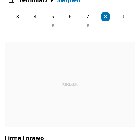
3
4
5
6
7
8
9
REKLAMA
Firma i prawo