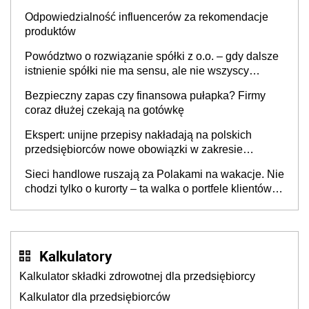
Odpowiedzialność influencerów za rekomendacje
produktów
Powództwo o rozwiązanie spółki z o.o. – gdy dalsze
istnienie spółki nie ma sensu, ale nie wszyscy
wspólnicy są tego zdania
Bezpieczny zapas czy finansowa pułapka? Firmy
coraz dłużej czekają na gotówkę
Ekspert: unijne przepisy nakładają na polskich
przedsiębiorców nowe obowiązki w zakresie
opakowań
Sieci handlowe ruszają za Polakami na wakacje. Nie
chodzi tylko o kurorty – ta walka o portfele klientów
dzieje się także tam, gdzie wielu spędzi urlop po
cichu
Kalkulatory
Kalkulator składki zdrowotnej dla przedsiębiorcy
Kalkulator dla przedsiębiorców