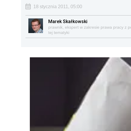
18 stycznia 2011, 05:00
Marek Skałkowski
prawnik, ekspert w zakresie prawa pracy z 
tej tematyki