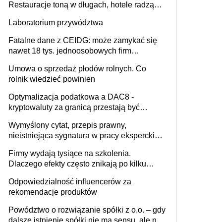
Restauracje toną w długach, hotele radzą
sobie lepiej [GOŚĆ INFOR.PL]
Laboratorium przywództwa
Fatalne dane z CEIDG: może zamykać się
nawet 18 tys. jednoosobowych firm
miesięcznie
Umowa o sprzedaż płodów rolnych. Co
rolnik wiedzieć powinien
Optymalizacja podatkowa a DAC8 -
kryptowaluty za granicą przestają być
niewidoczne. I co dalej?
Wymyślony cytat, przepis prawny,
nieistniejąca sygnatura w pracy eksperckiej -
sam zakup ChatGPT to nie wdrożenie AI w
Firmy wydają tysiące na szkolenia.
firmie
Dlaczego efekty często znikają po kilku
tygodniach?
Odpowiedzialność influencerów za
rekomendacje produktów
Powództwo o rozwiązanie spółki z o.o. – gdy
dalsze istnienie spółki nie ma sensu, ale nie