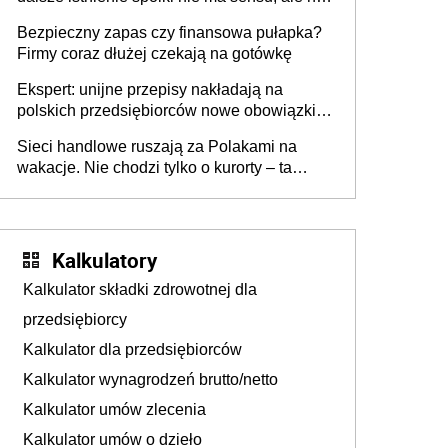
wszyscy wspólnicy są tego zdania
Bezpieczny zapas czy finansowa pułapka?
Firmy coraz dłużej czekają na gotówkę
Ekspert: unijne przepisy nakładają na
polskich przedsiębiorców nowe obowiązki w
zakresie opakowań
Sieci handlowe ruszają za Polakami na
wakacje. Nie chodzi tylko o kurorty – ta
walka o portfele klientów dzieje się także
tam, gdzie wielu spędzi urlop po cichu
Kalkulatory
Kalkulator składki zdrowotnej dla
przedsiębiorcy
Kalkulator dla przedsiębiorców
Kalkulator wynagrodzeń brutto/netto
Kalkulator umów zlecenia
Kalkulator umów o dzieło