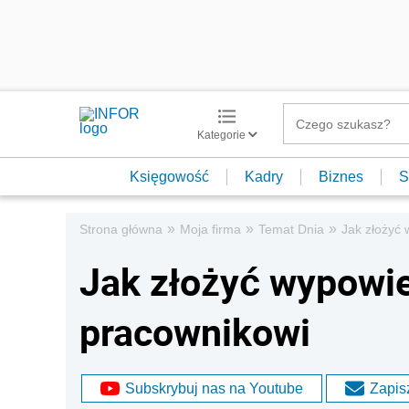
Kategorie
Księgowość
Kadry
Biznes
S
»
»
»
Strona główna
Moja firma
Temat Dnia
Jak złożyć
Jak złożyć wypowi
pracownikowi
Subskrybuj nas na Youtube
Zapisz