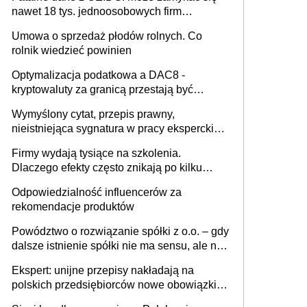
nawet 18 tys. jednoosobowych firm
miesięcznie
Umowa o sprzedaż płodów rolnych. Co
rolnik wiedzieć powinien
Optymalizacja podatkowa a DAC8 -
kryptowaluty za granicą przestają być
niewidoczne. I co dalej?
Wymyślony cytat, przepis prawny,
nieistniejąca sygnatura w pracy eksperckiej -
sam zakup ChatGPT to nie wdrożenie AI w
Firmy wydają tysiące na szkolenia.
firmie
Dlaczego efekty często znikają po kilku
tygodniach?
Odpowiedzialność influencerów za
rekomendacje produktów
Powództwo o rozwiązanie spółki z o.o. – gdy
dalsze istnienie spółki nie ma sensu, ale nie
wszyscy wspólnicy są tego zdania
Ekspert: unijne przepisy nakładają na
polskich przedsiębiorców nowe obowiązki w
zakresie opakowań