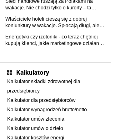
Sieci handlowe ruszają za Polakami na
wakacje. Nie chodzi tylko o kurorty – ta
walka o portfele klientów dzieje się także
Właściciele hoteli cieszą się z dobrej
tam, gdzie wielu spędzi urlop po cichu
koniunktury w wakacje. Spłacają długi, ale
już martwią się, co będzie jesienią
Energetyki czy izotoniki - co teraz chętniej
kupują klienci, jakie marketingowe działania
podejmują sklepy
Kalkulatory
Kalkulator składki zdrowotnej dla
przedsiębiorcy
Kalkulator dla przedsiębiorców
Kalkulator wynagrodzeń brutto/netto
Kalkulator umów zlecenia
Kalkulator umów o dzieło
Kalkulator kosztów energii