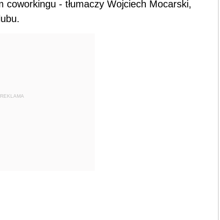
um coworkingu - tłumaczy Wojciech Mocarski,
lubu.
REKLAMA