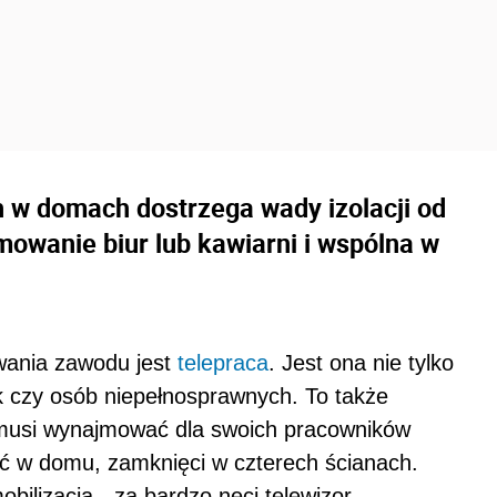
 w domach dostrzega wady izolacji od
mowanie biur lub kawiarni i wspólna w
wania zawodu jest
telepraca
. Jest ona nie tylko
k czy osób niepełnosprawnych. To także
 musi wynajmować dla swoich pracowników
ać w domu, zamknięci w czterech ścianach.
bilizacją - za bardzo nęci telewizor,