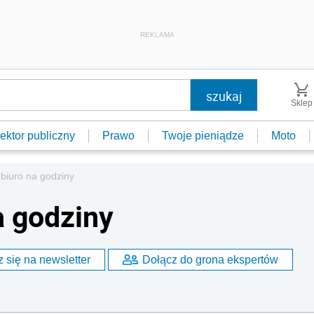
REKLAMA
Sklep
ektor publiczny
Prawo
Twoje pieniądze
Moto
biuro na godziny
a godziny
 się na newsletter
Dołącz do grona ekspertów