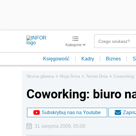
Kategorie
Księgowość
Kadry
Biznes
S
»
»
»
Strona główna
Moja firma
Temat Dnia
Coworking: 
Coworking: biuro n
Subskrybuj nas na Youtube
Zapisz
31 sierpnia 2009, 05:00