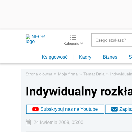
Kategorie
Księgowość
Kadry
Biznes
S
»
»
»
Strona główna
Moja firma
Temat Dnia
Indywidualn
Indywidualny rozkł
Subskrybuj nas na Youtube
Zapisz
24 kwietnia 2009, 05:00