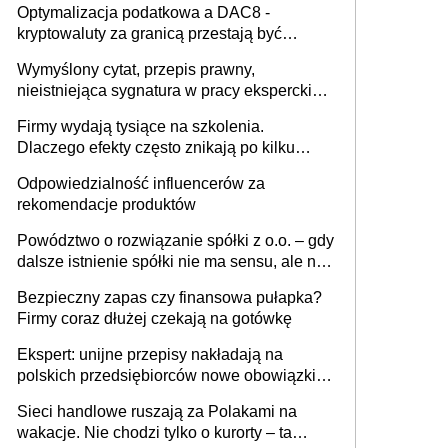
Optymalizacja podatkowa a DAC8 -
kryptowaluty za granicą przestają być
niewidoczne. I co dalej?
Wymyślony cytat, przepis prawny,
nieistniejąca sygnatura w pracy eksperckiej -
sam zakup ChatGPT to nie wdrożenie AI w
Firmy wydają tysiące na szkolenia.
firmie
Dlaczego efekty często znikają po kilku
tygodniach?
Odpowiedzialność influencerów za
rekomendacje produktów
Powództwo o rozwiązanie spółki z o.o. – gdy
dalsze istnienie spółki nie ma sensu, ale nie
wszyscy wspólnicy są tego zdania
Bezpieczny zapas czy finansowa pułapka?
Firmy coraz dłużej czekają na gotówkę
Ekspert: unijne przepisy nakładają na
polskich przedsiębiorców nowe obowiązki w
zakresie opakowań
Sieci handlowe ruszają za Polakami na
wakacje. Nie chodzi tylko o kurorty – ta