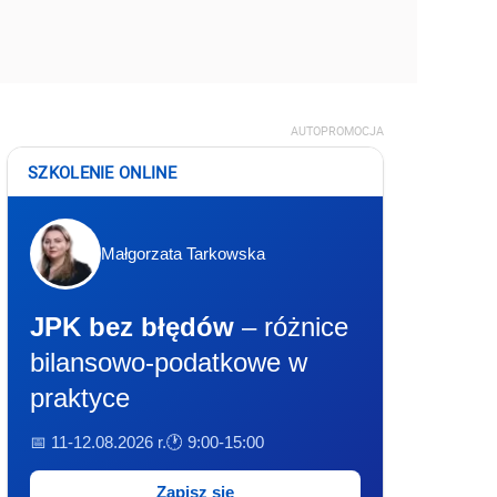
AUTOPROMOCJA
SZKOLENIE ONLINE
Małgorzata Tarkowska
JPK bez błędów
– różnice
bilansowo-podatkowe w
praktyce
📅 11-12.08.2026 r.
🕐 9:00-15:00
Zapisz się