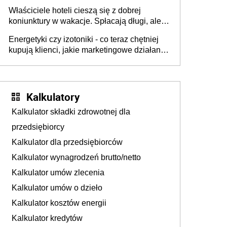
walka o portfele klientów dzieje się także
Właściciele hoteli cieszą się z dobrej
tam, gdzie wielu spędzi urlop po cichu
koniunktury w wakacje. Spłacają długi, ale
już martwią się, co będzie jesienią
Energetyki czy izotoniki - co teraz chętniej
kupują klienci, jakie marketingowe działania
podejmują sklepy
Kalkulatory
Kalkulator składki zdrowotnej dla
przedsiębiorcy
Kalkulator dla przedsiębiorców
Kalkulator wynagrodzeń brutto/netto
Kalkulator umów zlecenia
Kalkulator umów o dzieło
Kalkulator kosztów energii
Kalkulator kredytów