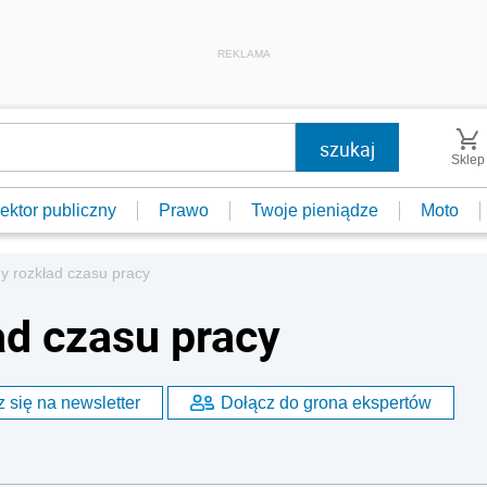
REKLAMA
Sklep
ektor publiczny
Prawo
Twoje pieniądze
Moto
y rozkład czasu pracy
ad czasu pracy
 się na newsletter
Dołącz do grona ekspertów