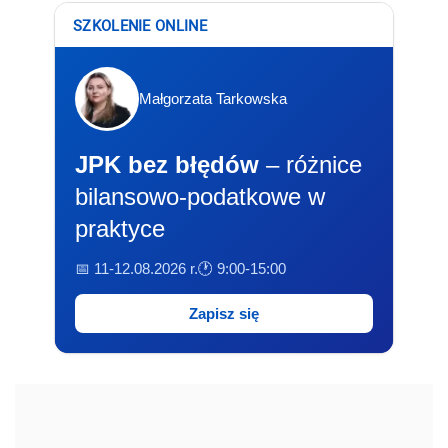
SZKOLENIE ONLINE
Małgorzata Tarkowska
JPK bez błędów
– różnice
bilansowo-podatkowe w
praktyce
📅 11-12.08.2026 r.
🕐 9:00-15:00
Zapisz się